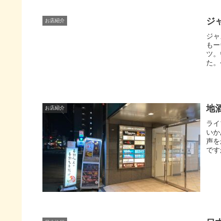
ジ
お店紹介
ジャ
もー
ツ。
た。
地
お店紹介
ライ
いか
声を
です