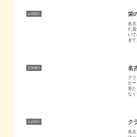
栄
お店紹介
名古
た居
いて
ぎて
名
日本旅行
グリ
ビー
見た
なく
ク
お店紹介
名古
はハ