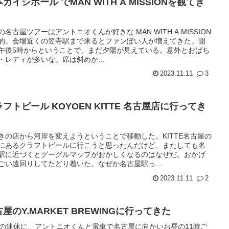
ガイシホール でMAN WITH A MISSIONを観てき
の名古屋ツアーはアントニオくんが好きな MAN WITH A MISSION
的。会場近くの笠寺駅まで来るとファンぽい人が増えてきた。開
午後5時からということで、まだ夕陽が見えている。意外とおばち
・レディが多いな。席は斜めか...
2023.11.11
3
フトビール KOYOEN KITTE 名古屋店に行ってき
きの店から河岸を変えようということで移動した。KITTE名古屋の
にあるクラフトビールに行こうと思ったんだけど、またしても名
駅に近づくとグーグルマップがおかしくなるのはなぜだ。おかげ
ごい遠回りしてたどり着いた。なぜか名古屋駅っ...
2023.11.11
2
屋のY.MARKET BREWINGに行ってきた
の連休に、アントニオくんと電車で名古屋に向かいお昼の11時ご