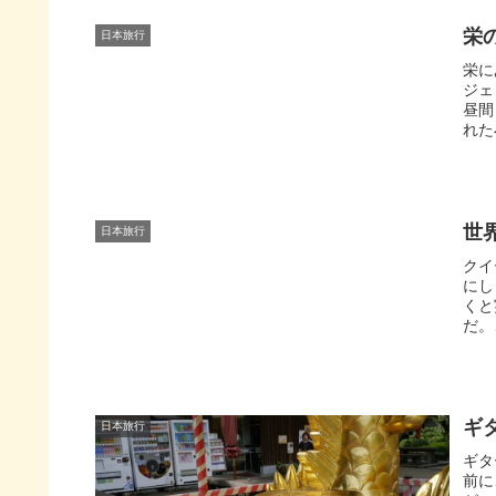
栄
日本旅行
栄に
ジェ
昼間
れた
世
日本旅行
クイ
にし
くと
だ。
ギ
日本旅行
ギタ
前に