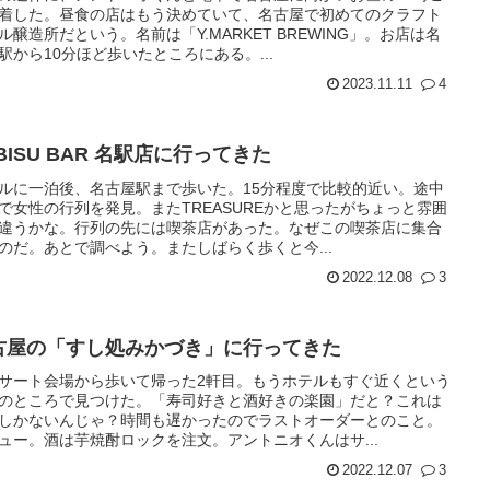
着した。昼食の店はもう決めていて、名古屋で初めてのクラフト
ル醸造所だという。名前は「Y.MARKET BREWING」。お店は名
駅から10分ほど歩いたところにある。...
2023.11.11
4
BISU BAR 名駅店に行ってきた
ルに一泊後、名古屋駅まで歩いた。15分程度で比較的近い。途中
で女性の行列を発見。またTREASUREかと思ったがちょっと雰囲
違うかな。行列の先には喫茶店があった。なぜこの喫茶店に集合
のだ。あとで調べよう。またしばらく歩くと今...
2022.12.08
3
古屋の「すし処みかづき」に行ってきた
サート会場から歩いて帰った2軒目。もうホテルもすぐ近くという
のところで見つけた。「寿司好きと酒好きの楽園」だと？これは
しかないんじゃ？時間も遅かったのでラストオーダーとのこと。
ュー。酒は芋焼酎ロックを注文。アントニオくんはサ...
2022.12.07
3