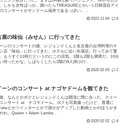
。しかも女性ばっか。調べたらTREASUREとかいう日韓混合アイ
のコンサートがサンドーム福井であるっぽい。...
2022.12.04
4
古屋の味仙（みせん）に行ってきた
ーンのコンサートの後、レジェンドくんと名古屋の台湾料理のチ
ン店「味仙」に行ってきた。ホテルに近い矢場店。行ってみて驚
。もうすぐ11時だというのにこの活気。1階も2階も満席だ。10分
い待ったかな。しばらくしたら2階の8人掛けの...
2020.02.03
2
イーンのコンサート at ナゴヤドームを観てきた
後、なんとかボクとレジェンドくんは開演に間に合った。クイー
コンサート at ナゴヤドーム。ボクも写真撮ったけど、普通に
uTubeとかツイッターとかで誰かがアップした動画とかのほうがき
わ。Queen + Adam Lambe...
2020.02.02
4