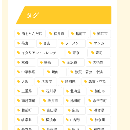
タグ
酒を呑んだ店
福井市
越前市
鯖江市
蕎麦
音楽
ラーメン
マンガ
イタリアン・フレンチ
東京
寿司
京都
映画
金沢市
美術館
中華料理
焼肉
敦賀・若狭・小浜
大阪
名古屋
静岡県
悪質・詐欺
三重県
石川県
北海道
勝山市
南越前町
坂井市
池田町
永平寺町
越前町
富山県
広島
滋賀県
岐阜県
横浜市
山梨県
神奈川
長野県
島根県
岡山
福岡県