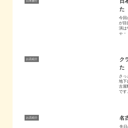
日本
日本旅行
た
今回
が目
演は
ゃ・
クラ
お店紹介
た
さっ
地下
古屋
です
名古
お店紹介
先日