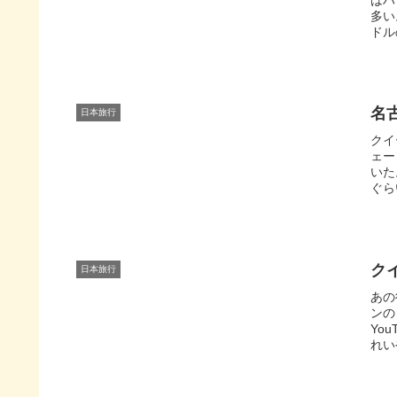
多い
ドル
名
日本旅行
クイ
ェー
いた
ぐら
ク
日本旅行
あの
ンの
Yo
れいや