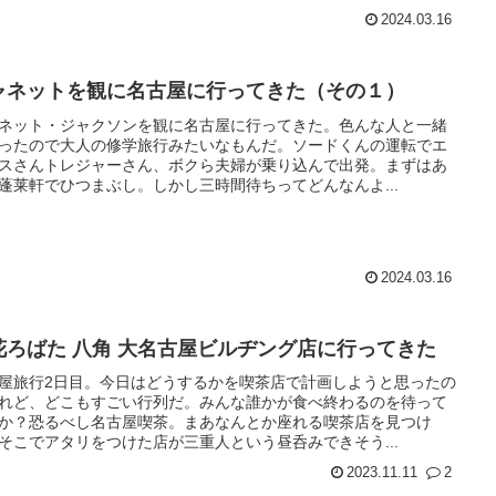
2024.03.16
ャネットを観に名古屋に行ってきた（その１）
ネット・ジャクソンを観に名古屋に行ってきた。色んな人と一緒
ったので大人の修学旅行みたいなもんだ。ソードくんの運転でエ
スさんトレジャーさん、ボクら夫婦が乗り込んで出発。まずはあ
蓬莱軒でひつまぶし。しかし三時間待ちってどんなんよ...
2024.03.16
花ろばた 八角 大名古屋ビルヂング店に行ってきた
屋旅行2日目。今日はどうするかを喫茶店で計画しようと思ったの
れど、どこもすごい行列だ。みんな誰かが食べ終わるのを待って
か？恐るべし名古屋喫茶。まあなんとか座れる喫茶店を見つけ
そこでアタリをつけた店が三重人という昼呑みできそう...
2023.11.11
2