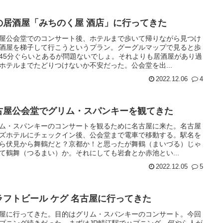
の居酒屋「みちのく屋 酒店」に行ってきた
屋公会堂でのコンサート後、ホテルまで歩いて帰りながら見つけ
酒屋を梯子して行こうというプラン。グーグルマップで見ると歩
45分ぐらいとあるが問題ないでしょ。それよりも居酒屋があり過
ホテルまでたどりつけないか不安だった。公会堂を出...
2022.12.06
4
古屋公会堂でグリム・スパンキーを観てきた
ム・スパンキーのコンサートを観るために名古屋に来た。名古屋
ズホテルにチェックイン後、公会堂まで電車で移動する。駅名を
ら伏見から舞鶴だと？京都か！と思ったが舞鶴（まいづる）じゃ
て鶴舞（つるまい）か。それにしても岩倉とか赤池とい...
2022.12.05
5
ラフトビール ケグ 名古屋に行ってきた
屋に行ってきた。目的はグリム・スパンキーのコンサート。今回
プニング続きだった。まずはJR鯖江駅でハプニング。何やら人が