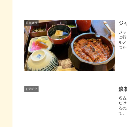
ジ
日本旅行
ジャ
に行
ルメ
つた
浪
お店紹介
名古
だけ
るの
て、