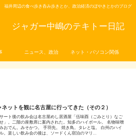
福井周辺の食べ歩き呑み歩きとか、政治経済のぼやきとかのブログ
ジャガー中嶋のテキトー日記
事
ニュース、政治
ネット・パソコン関係
ャネットを観に名古屋に行ってきた（その２）
サート後の飲み会は名古屋めし居酒屋「伍味酉（ごみとり）なご
せ」。二階の座敷席に案内された。知多のハイボール。 名物味噌
みおでん。みそかつ。 手羽先。 焼き鳥。タレと塩。 白州のハイ
ル。楽しい飲み会の後は、ソードくん宿泊のマリ...