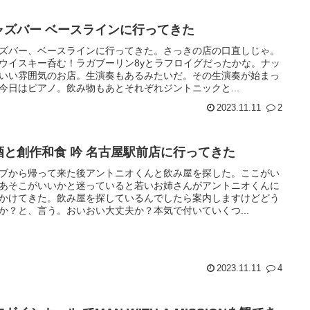
ャズバー ベースラインに行ってきた
ズバー、ベースラインに行ってきた。さっきの店の口直しじゃ。
ウイスキー呑む！ラガブーリン8yとラフロイグだったかな。ナッ
いい雰囲気のお店。生演奏もあるみたいだ。その生演奏が始まっ
今日はピアノ。飲み物もあとそれぞれジントニックと...
2023.11.11
2
酒と創作和食 吟 名古屋駅前店に行ってきた
ブから帰って来た後アントニオくんと飲み屋を探した。ここがい
あそこがいいかと迷っていると若いお姉さんがアントニオくんに
かけてきた。飲み屋を探しているんでしたら案内しますけどどう
か？と、言う。おいおい大丈夫か？本気で付いていくつ...
2023.11.11
4