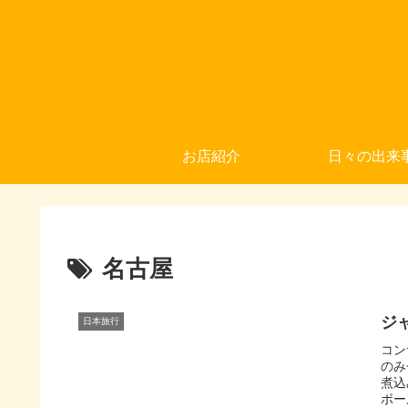
お店紹介
日々の出来
名古屋
ジ
日本旅行
コン
のみ
煮込
ボー