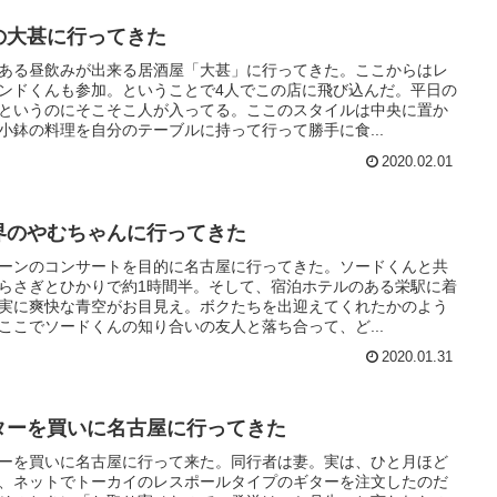
の大甚に行ってきた
ある昼飲みが出来る居酒屋「大甚」に行ってきた。ここからはレ
ンドくんも参加。ということで4人でこの店に飛び込んだ。平日の
というのにそこそこ人が入ってる。ここのスタイルは中央に置か
小鉢の料理を自分のテーブルに持って行って勝手に食...
2020.02.01
界のやむちゃんに行ってきた
ーンのコンサートを目的に名古屋に行ってきた。ソードくんと共
らさぎとひかりで約1時間半。そして、宿泊ホテルのある栄駅に着
実に爽快な青空がお目見え。ボクたちを出迎えてくれたかのよう
ここでソードくんの知り合いの友人と落ち合って、ど...
2020.01.31
ターを買いに名古屋に行ってきた
ーを買いに名古屋に行って来た。同行者は妻。実は、ひと月ほど
、ネットでトーカイのレスポールタイプのギターを注文したのだ