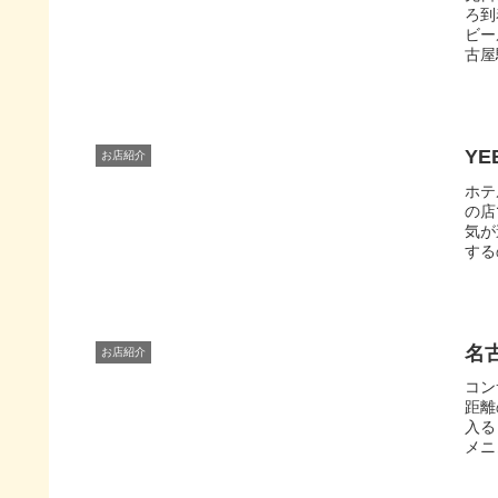
ろ到
ビー
古屋
YE
お店紹介
ホテ
の店
気が
する
名
お店紹介
コン
距離
入る
メニ