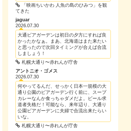
「映画ちいかわ 人魚の島のひみつ」を観
てきた
jaguar
2026.07.30
大通ビアガーデンは初日の夕方にすれば良
かったかなぁ。まあ、北海道はまた来たい
と思ったので次回タイミングが合えば合流
しましょう！
札幌大通り〜赤れんが庁舎
アントニオ・ゴメス
2026.07.30
何やってるんだ、せっかく日本一規模の大
通り公園のビアガーデン行く前に、スープ
カレーなんか食っちゃダメだよ。ビール求
道者失格だ！可能なら、来年辺り、大通り
公園ビアガーデンに夫婦で合流出来たらい
いな。
札幌大通り〜赤れんが庁舎