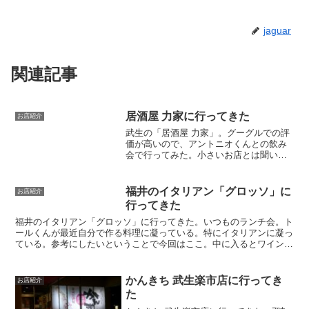
jaguar
関連記事
居酒屋 力家に行ってきた
お店紹介
武生の「居酒屋 力家」。グーグルでの評
価が高いので、アントニオくんとの飲み
会で行ってみた。小さいお店とは聞いて
いたけど、なんか廃墟のような雰囲気も
あるな。しかも、近所のお店もやってる
んだかやってないんだかで、この周辺全
福井のイタリアン「グロッソ」に
お店紹介
体に異世界に紛れ込んだ...
行ってきた
福井のイタリアン「グロッソ」に行ってきた。いつものランチ会。ト
ールくんが最近自分で作る料理に凝っている。特にイタリアンに凝っ
ている。参考にしたいということで今回はここ。中に入るとワインを
はじめとした酒のボトルが目立つ。飲みたくなってくるじゃ...
かんきち 武生楽市店に行ってき
お店紹介
た