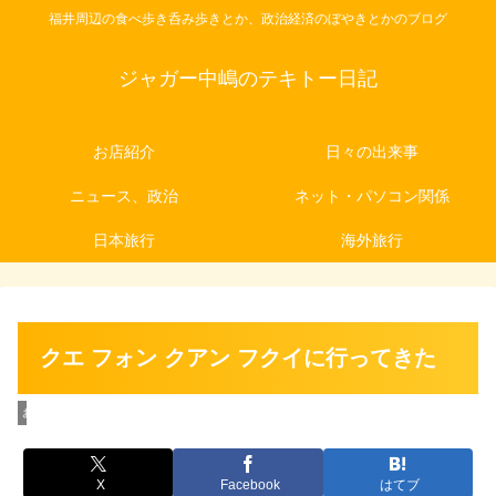
福井周辺の食べ歩き呑み歩きとか、政治経済のぼやきとかのブログ
ジャガー中嶋のテキトー日記
お店紹介
日々の出来事
ニュース、政治
ネット・パソコン関係
日本旅行
海外旅行
クエ フォン クアン フクイに行ってきた
お店紹介
X
Facebook
はてブ