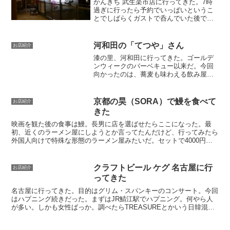
かんきち 武生楽市店に行ってきた。7時
過ぎに行ったら予約でいっぱいというこ
とでしばらくガストで呑んでいた後での
話。今度はすんなり入れた。なんやガラ
ガラやんけ。さっき断られたのは一体何
だったのだろう・・。しかしラストオー
河和田の「てつや」さん
お店紹介
ダーが迫っているという...
漆の里、河和田に行ってきた。ゴールデ
ンウィークのバーベキュー以来だ。今回
向かったのは、蕎麦も味わえる飲み屋
「てつや」さん。同行者はタイガーさん
とラビットくんだ。「てつや」の場所は
少しわかりにくい場所は大通りからちょ
京都の昊（SORA）で鰻を食べて
お店紹介
っと路地に入り込んだヤマギ...
きた
映画を観た後の食事は鰻。長男に店を選ばせたらここになった。最
初、近くのラーメン屋にしようとか言ってたんだけど、行ってみたら
外国人向けで特殊な形態のラーメン屋みたいだ。セットで4000円ぐ
らいだったような。それはちょっと冒険だなということで今...
クラフトビール ケグ 名古屋に行
お店紹介
ってきた
名古屋に行ってきた。目的はグリム・スパンキーのコンサート。今回
はハプニング続きだった。まずはJR鯖江駅でハプニング。何やら人
が多い。しかも女性ばっか。調べたらTREASUREとかいう日韓混合
アイドルのコンサートがサンドーム福井であるっぽい。...