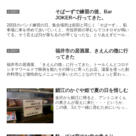
そばーずで練習の後、Bar
お店紹介
JOKERへ行ってきた。
2回目のバンド練習の日。集合場所は前回と同じく「そばーず」。駐
車場に車を停めて歩いていくと、市役所前の草むらでコオロギが鳴い
てる。そう言えば日が落ちるのが早くなったな。とりあえずビールを
頼んでスタンバイやね。さて、今回の課題曲は「honky...
福井市の居酒屋、きえんの徴に行
お店紹介
ってきた
福井市の居酒屋、「きえんの徴」に行ってきた。トールくんとコロナ
シネマワールドで映画を観たその帰りに寄ったお店。湯葉を使った創
作料理など個性的なメニューが多いとのことなのでちょっと変わって
いていいかなと思い行ってみた。グーグルマップを頼りにお...
鯖江のかぐや姫で夏の日を惜しむ
お店紹介
金沢から鯖江に帰ると、アントニオくん
の奥さんが迎えに来た・・・というか、
この後、3人で一緒に呑むためにいらっし
ゃったっ・・・！行く先は鯖江の居酒屋
「かぐや姫」っ・・・！ボクらはカウン
ターに座った。並ぶ・・！ねたケースに
おいしそうな食材がっ・...