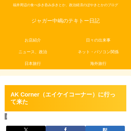
福井周辺の食べ歩き呑み歩きとか、政治経済のぼやきとかのブログ
ジャガー中嶋のテキトー日記
お店紹介
日々の出来事
ニュース、政治
ネット・パソコン関係
日本旅行
海外旅行
AK Corner（エイケイコーナー）に行っ
て来た
お店紹介