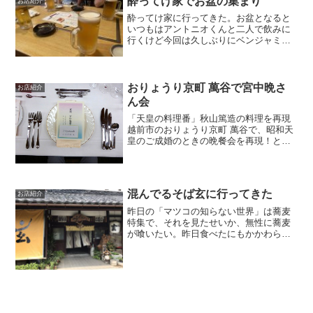
酔ってけ家でお盆の集まり
お店紹介
酔ってけ家に行ってきた。お盆となると
いつもはアントニオくんと二人で飲みに
行くけど今回は久しぶりにベンジャミン
くんが帰福して同席。あと本ブログ初の
ファウンテンくんも参加ということで面
白い集まりだった。突き出し。ファウン
テンくんとは在籍した年代...
おりょうり京町 萬谷で宮中晩さ
お店紹介
ん会
「天皇の料理番」秋山篤造の料理を再現
越前市のおりょうり京町 萬谷で、昭和天
皇のご成婚のときの晩餐会を再現！とい
うイベントに行ってきた。「天皇の料理
番」と呼ばれた秋山篤造氏のレシピを調
べて出来るだけ近づけたとのこと。ただ
し資料のないものに関し...
混んでるそば玄に行ってきた
お店紹介
昨日の「マツコの知らない世界」は蕎麦
特集で、それを見たせいか、無性に蕎麦
が喰いたい。昨日食べたにもかかわらず
だ。本日は打ち合わせで外出したため、
昼食は外で食べることにした。行った先
は「そば玄」ここは混んでるイメージが
全くなかったんだけど、本...