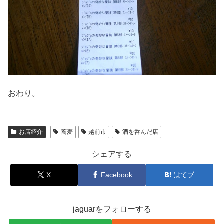
おわり。
お店紹介
蕎麦
越前市
酒を呑んだ店
シェアする
X
Facebook
はてブ
jaguarをフォローする