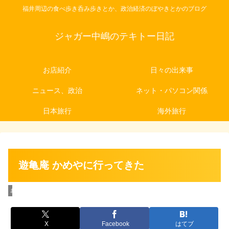
福井周辺の食べ歩き呑み歩きとか、政治経済のぼやきとかのブログ
ジャガー中嶋のテキトー日記
お店紹介
日々の出来事
ニュース、政治
ネット・パソコン関係
日本旅行
海外旅行
遊亀庵 かめやに行ってきた
お店紹介
X
Facebook
はてブ