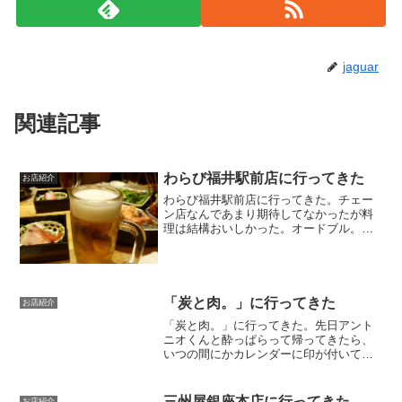
jaguar
関連記事
わらび福井駅前店に行ってきた
お店紹介
わらび福井駅前店に行ってきた。チェー
ン店なんであまり期待してなかったが料
理は結構おいしかった。オードブル。サ
ラダ。刺身。一番の売りの卵焼き。ここ
って醤油とか塩が選べるのがいいね。た
だ、頼んだメニューは飲み放題コースな
のに、プレミアムの飲み物...
「炭と肉。」に行ってきた
お店紹介
「炭と肉。」に行ってきた。先日アント
ニオくんと酔っぱらって帰ってきたら、
いつの間にかカレンダーに印が付いてい
た。アントニオくんに確認したら、今日
は「炭と肉。」に行く約束をしてあるら
しい。ということでお店のオーナーのお
三州屋銀座本店に行ってきた
お店紹介