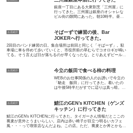
姉さん自ら席に着いていた...
銀座一丁目にある大衆割烹「三州屋」に
行ってきた。三州屋は銀座のオシャレな
ビル街の隙間にあった。朝10時半。昼飯
を食べながらちょっと飲めるといいなと
思ってたどり着いたお店。今日は12時か
ら映画を観て夜はスティングのコンサー
そばーずで練習の後、Bar
お店紹介
トという予定。店内は...
JOKERへ行ってきた。
2回目のバンド練習の日。集合場所は前回と同じく「そばーず」。駐
車場に車を停めて歩いていくと、市役所前の草むらでコオロギが鳴い
てる。そう言えば日が落ちるのが早くなったな。とりあえずビールを
頼んでスタンバイやね。さて、今回の課題曲は「honky...
今立の飯田で食べる柿の料理
お店紹介
WEBのお仕事関係の人のお誘いで今立の
「馳走 飯田」に行ってきた。着いたの
は午後5時半だがすでに辺りは真っ暗。季
節は冬へと向かっている。もう少しで今
年も終わり。だが今年中にやらなければ
いけない仕事は山積み。。いや、まあそ
鯖江のGEN’s KITCHEN（ゲンズ
お店紹介
れはいい。（よくない...
キッチン）に行ってきた
鯖江のGEN's KITCHENに行ってきた。タイガーさん情報だとここの
蕎麦が意外とうまいらしい。店内は赤い椅子が目立つ明るいカフェ
風・・・って喫茶店なんだよね。この店。ただ、蕎麦とか丼とかもあ
る。入ったときはお洒落な店内であるのもかかわら...