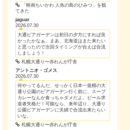
「映画ちいかわ 人魚の島のひみつ」を観
てきた
jaguar
2026.07.30
大通ビアガーデンは初日の夕方にすれば良
かったかなぁ。まあ、北海道はまた来たい
と思ったので次回タイミングが合えば合流
しましょう！
札幌大通り〜赤れんが庁舎
アントニオ・ゴメス
2026.07.30
何やってるんだ、せっかく日本一規模の大
通り公園のビアガーデン行く前に、スープ
カレーなんか食っちゃダメだよ。ビール求
道者失格だ！可能なら、来年辺り、大通り
公園ビアガーデンに夫婦で合流出来たらい
いな。
札幌大通り〜赤れんが庁舎