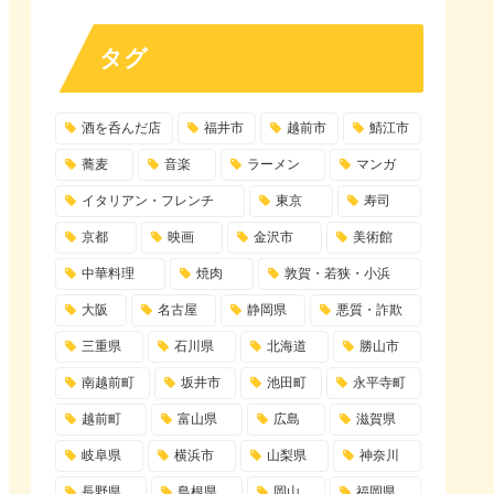
タグ
酒を呑んだ店
福井市
越前市
鯖江市
蕎麦
音楽
ラーメン
マンガ
イタリアン・フレンチ
東京
寿司
京都
映画
金沢市
美術館
中華料理
焼肉
敦賀・若狭・小浜
大阪
名古屋
静岡県
悪質・詐欺
三重県
石川県
北海道
勝山市
南越前町
坂井市
池田町
永平寺町
越前町
富山県
広島
滋賀県
岐阜県
横浜市
山梨県
神奈川
長野県
島根県
岡山
福岡県