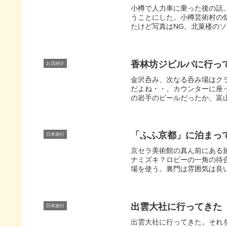
小樽で人力車に乗った後の話
うことにした。小樽芸術村の
たけど写真はNG。北菓楼のソ
香林坊ジビルバに行っ
お店紹介
金沢呑み、次なる呑み場はク
だよね・・。カウンターに座
の岩手のビールだったか。富山
「ふふ京都」に泊まっ
日本旅行
京セラ美術館の真ん前にある
ナミズキ？ロビーの一角の待
場を使う。裏門は雰囲気は良い
出雲大社に行ってきた
日本旅行
出雲大社に行ってきた。それ