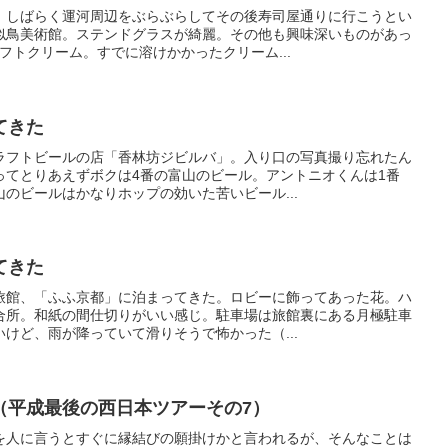
。しばらく運河周辺をぶらぶらしてその後寿司屋通りに行こうとい
似鳥美術館。ステンドグラスが綺麗。その他も興味深いものがあっ
フトクリーム。すでに溶けかかったクリーム...
てきた
ラフトビールの店「香林坊ジビルバ」。入り口の写真撮り忘れたん
ってとりあえずボクは4番の富山のビール。アントニオくんは1番
のビールはかなりホップの効いた苦いビール...
てきた
旅館、「ふふ京都」に泊まってきた。ロビーに飾ってあった花。ハ
合所。和紙の間仕切りがいい感じ。駐車場は旅館裏にある月極駐車
けど、雨が降っていて滑りそうで怖かった（...
（平成最後の西日本ツアーその7）
を人に言うとすぐに縁結びの願掛けかと言われるが、そんなことは