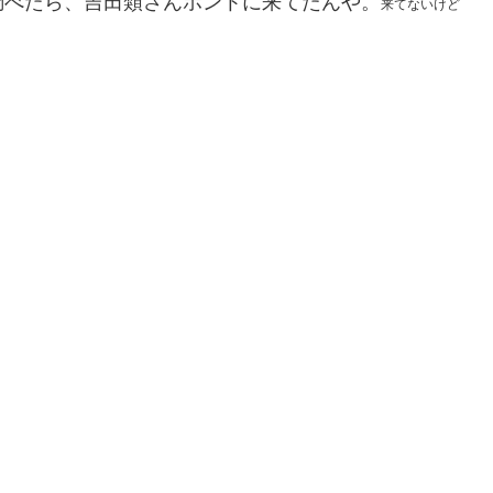
調べたら、吉田類さんホントに来てたんや。
来てないけど