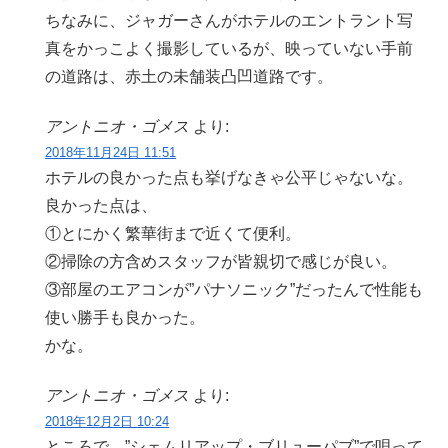
ちなみに、ジャガーさんがホテルのエントラント写
真をかっこよく撮影しているが、映っていない手前
の道路は、赤土の未舗装凸凹道路です。
アントニオ・ゴメス
より:
2018年11月24日 11:51
ホテルの良かった点も挙げなきゃ公平じゃないな。
良かった点は、
①とにかく繁華街まで近くて便利。
②掃除の方含めスタッフが皆親切で感じが良い。
③部屋のエアコンが”パナソニック”だったんで性能も
使い勝手も良かった。
かな。
アントニオ・ゴメス
より:
2018年12月2日 10:24
ところで、”シェムリアップ・ブリューパブ”で唄って