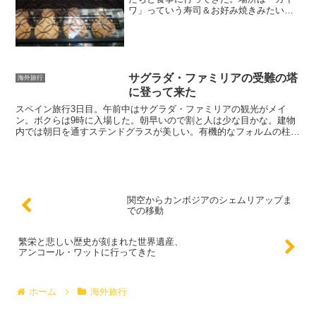
ワ」っていう寿司＆お好み焼きみたいな
料理店。お店が並ぶ通りの２Fのストリー
トで食べることができる。いい雰囲気。
久しぶりに日本のビール、サッポロ。刺
身。出し巻き卵。落ち...
サグラダ・ファミリアの受難の塔
海外旅行
に登って来た
スペイン旅行3日目。午前中はサグラダ・ファミリアの観光がメイ
ン。ボクらは9時に入場した。朝早いので割と人は少な目かな。建物
内では朝日を通すステンドグラスが美しい。有機的なフォルムの柱は
森をイメージしているという。奇抜なデザインではあるが優し...
関空からカンボジアのシェムリアップま
での移動
繁栄と悲しい歴史が刻まれた世界遺産、
アンコール・ワットに行ってきた
ホーム
海外旅行