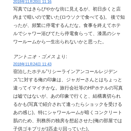
2018年11月20日 11:16
写真ではきらびやかな街に見えるが、初日歩くと店
内まで暗いので驚いた(ロウソクで食べてる)。 後で知
ったが、頻繁に停電するんだな。食事を終えてホテ
ルでシャワー浴びてたら停電食らって、漆黒のシャ
ワールームから一生出られないかと思った。
アントニオ・ゴメス
より:
2018年11月24日 11:43
宿泊したホテル”リシーラインアンコールレジデン
ス”に対する俺の印象は、ジャガーさんとはちょっと
違ってイマイチかな。旅行会社等のHPホテルの写真
は嘘ではないが、あの印象で行くと、結構裏切られ
るかも(写真で紹介されて逢ったらショックを受ける
あの感じ)。特にシャワールームが暗くコンクリート
肌のため、刑務所の独房を想起させた(俺の部屋では
子供ゴキブリが1匹走り回っていた)。