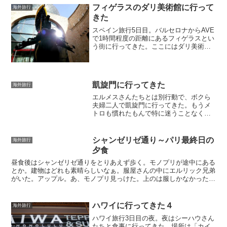
フィゲラスのダリ美術館に行って
海外旅行
きた
スペイン旅行5日目。バルセロナからAVE
で1時間程度の距離にあるフィゲラスとい
う街に行ってきた。ここにはダリ美術館
があるのだ。オプショナルツアーだった
ので日本人の添乗員さんともう一人の日
本女性の方と一緒の行動。フィゲラスは
フランスとの国境の...
凱旋門に行ってきた
海外旅行
エルメスさんたちとは別行動で、ボクら
夫婦二人で凱旋門に行ってきた。もうメ
トロも慣れたもんで特に迷うことなく凱
旋門付近の駅に到着。目の前に凱旋門は
見えてるけど、あそこまでどうやって行
けばいいんだろう？凱旋門の周りは円形
シャンゼリゼ通り～パリ最終日の
海外旅行
になって道路になっている...
夕食
昼食後はシャンゼリゼ通りをとりあえず歩く。モノプリが途中にある
とか。建物はどれも素晴らしいなぁ。服屋さんの中にエルリック兄弟
がいた。アップル。あ、モノプリ見っけた。上のは服しかなかったけ
ど、雑貨はこっちか。ということでいろいろ買ってホテルま...
ハワイに行ってきた４
海外旅行
ハワイ旅行3日目の夜。夜はシーハウさん
たちと食事に行ってきた。場所は「カイ