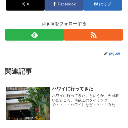
X
Facebook
はてブ
jaguarをフォローする
jaguar
関連記事
ハワイに行ってきた
海外旅行
ハワイに行ってきた。というか、今日着
いたところ。何故このタイミング
で・・・・ハワイになど・・・！みたい
なことは置いといて、ハワイにいるんだ
からしょうがない。宿泊はシェラトンホ
テル。泊まる部屋からの眺め。夢じゃな
いのだ。現実である。ホッ・・・...