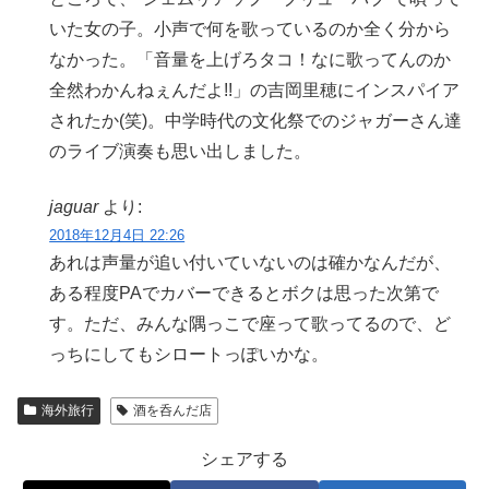
いた女の子。小声で何を歌っているのか全く分から
なかった。「音量を上げろタコ！なに歌ってんのか
全然わかんねぇんだよ!!」の吉岡里穂にインスパイア
されたか(笑)。中学時代の文化祭でのジャガーさん達
のライブ演奏も思い出しました。
jaguar
より:
2018年12月4日 22:26
あれは声量が追い付いていないのは確かなんだが、
ある程度PAでカバーできるとボクは思った次第で
す。ただ、みんな隅っこで座って歌ってるので、ど
っちにしてもシロートっぽいかな。
海外旅行
酒を呑んだ店
シェアする