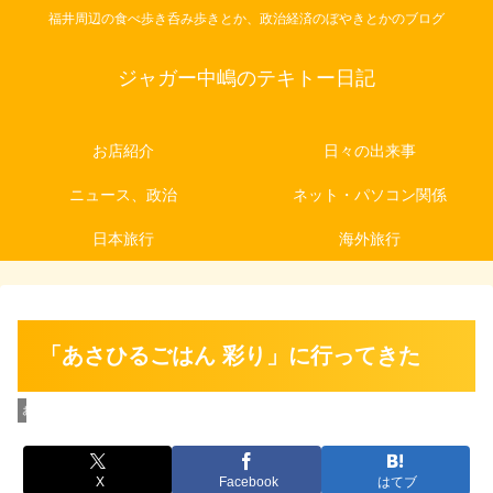
福井周辺の食べ歩き呑み歩きとか、政治経済のぼやきとかのブログ
ジャガー中嶋のテキトー日記
お店紹介
日々の出来事
ニュース、政治
ネット・パソコン関係
日本旅行
海外旅行
「あさひるごはん 彩り」に行ってきた
お店紹介
X
Facebook
はてブ