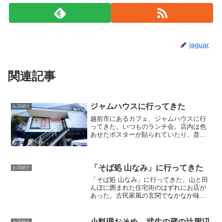
jaguar
関連記事
ジャムハウスに行ってきた
お店紹介
越前市にあるカフェ、ジャムハウスに行
ってきた。いつものランチ会。店内は色
あせたポスターが貼られていたり、昔の
ゲームが設置されていたりする。でも何
気にシン・仮面ライダーのポスターが混
じってたりする。違和感はない。メニュ
ー。・・・いろいろ迷った...
「そば処 山なみ」に行ってきた
お店紹介
「そば処 山なみ」に行ってきた。山と田
んぼに囲まれた住宅街のはずれにお店が
あった。古民家風の玄関でなかなか味が
ある。扉を開けて中に入ってすぐ目につ
くのは大きな窓。開放的な印象だ。天井
も高い。ご飯の代わりに蕎麦を使ったい
小料理おそめ – 武生の蔵の辻周辺
お店紹介