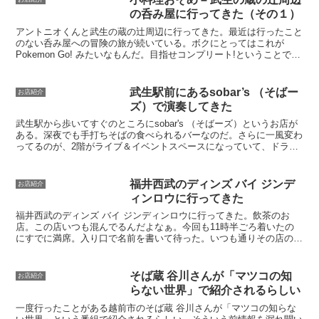
なりずし「蕎麦いなり」...
の呑み屋に行ってきた（その１）
アントニオくんと武生の蔵の辻周辺に行ってきた。最近は行ったこと
のない呑み屋への冒険の旅が続いている。ボクにとってはこれが
Pokemon Go! みたいなもんだ。目指せコンプリート!ということで、
本日最初の目標としたのは「権兵衛」。ネットに...
武生駅前にあるsobar’s （そばー
お店紹介
ズ）で演奏してきた
武生駅から歩いてすぐのところにsobar's （そばーズ）というお店が
ある。深夜でも手打ちそばの食べられるバーなのだ。さらに一風変わ
ってるのが、2階がライブ＆イベントスペースになっていて、ドラム
とかアンプがあるので、そこで楽器を弾くことが出...
福井西武のディンズ バイ ジンデ
お店紹介
ィンロウに行ってきた
福井西武のディンズ バイ ジンディンロウに行ってきた。飲茶のお
店。この店いつも混んでるんだよなぁ。今回も11時半ごろ着いたの
にすでに満席。入り口で名前を書いて待った。いつも通りその店の一
番のおすすめメニューを注文。この店はカジュアルランチだ...
そば蔵 谷川さんが「マツコの知
お店紹介
らない世界」で紹介されるらしい
一度行ったことがある越前市のそば蔵 谷川さんが「マツコの知らな