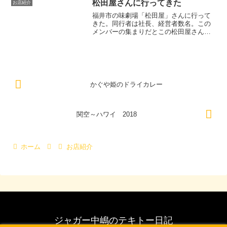
松田屋さんに行ってきた
お店紹介
福井市の味劇場「松田屋」さんに行って
きた。同行者は社長、経営者数名。この
メンバーの集まりだとこの松田屋さんが
お決まりのコースだ。ここの料理はかな
りうまい。すごくうまい！。だけど高
い。ここに似たレベル店はというと鯖江
の「ときの蔵」さんかなぁ。...
かぐや姫のドライカレー
関空～ハワイ 2018
ホーム
お店紹介
ジャガー中嶋のテキトー日記