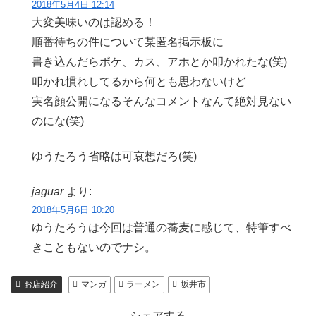
2018年5月4日 12:14
大変美味いのは認める！
順番待ちの件について某匿名掲示板に
書き込んだらボケ、カス、アホとか叩かれたな(笑)
叩かれ慣れしてるから何とも思わないけど
実名顔公開になるそんなコメントなんて絶対見ない
のにな(笑)
ゆうたろう省略は可哀想だろ(笑)
jaguar
より:
2018年5月6日 10:20
ゆうたろうは今回は普通の蕎麦に感じて、特筆すべ
きこともないのでナシ。
お店紹介
マンガ
ラーメン
坂井市
シェアする