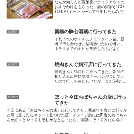
なんか知らんが豊莱園のテイクアウトの
おすそわけをもらった。妻の実家が GO
TO EATキャンペーンで利用したものだと
か。なんか最近毎日のように誰かから何
かもらってるなあ。もらいもんだけで生
活できるんじゃ？豊莱園と言えば餃子ら
しい。知らんけ...
新橋の酔心酒蔵に行ってきた
お店紹介
それぞれのホテルにチェックイン後、新
橋で待ち合わせ。結構歩いたので暑い。
ホテルまでのナビが失敗したんだよな。
徒歩モードじゃなくて車モードになって
いたので遠回りをさせられて5分でたどり
つくはずが20分ぐらいかかってしまっ
焼肉きんぐ鯖江店に行ってきた
お店紹介
た。みんなはすでに待っ...
焼肉きんぐ鯖江店に行ってきた。新聞の
折り込み広告に割引クーポンがついてい
たので行ってみたわけだが、まだ5時だと
いうのに駐車場の車が多い。多少混んで
いるのは予想したがこれほどまでと
は・・。幸い、席は受付の機械に電話番
ほっと今庄おばちゃんの店に行っ
お店紹介
号を入れて予約しておけば、...
てきた
今庄にある「おばちゃんの店」に行ってきた。蕎麦でも食いに行くか
と妻に言ったらネットで見つけた店。イメージ的には田舎のおばちゃ
んが細々とやってる感じかなと思ったら、実際に行ってみたら道の駅
的外観。ボクらは座れたけど、結構混んでいてその後やって...