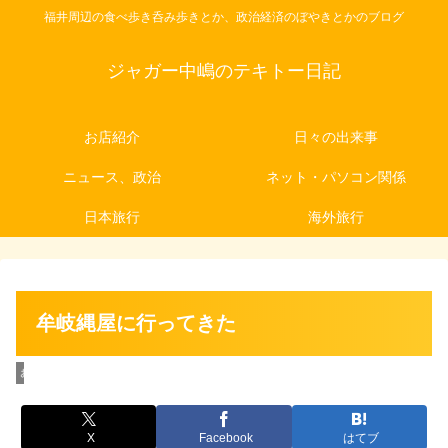
福井周辺の食べ歩き呑み歩きとか、政治経済のぼやきとかのブログ
ジャガー中嶋のテキトー日記
お店紹介
日々の出来事
ニュース、政治
ネット・パソコン関係
日本旅行
海外旅行
牟岐縄屋に行ってきた
お店紹介
X
Facebook
はてブ