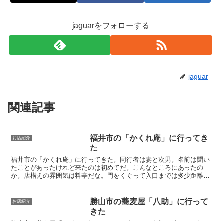
jaguarをフォローする
jaguar
関連記事
福井市の「かくれ庵」に行ってき
お店紹介
た
福井市の「かくれ庵」に行ってきた。同行者は妻と次男。名前は聞い
たことがあったけれど来たのは初めてだ。こんなところにあったの
か。店構えの雰囲気は料亭だな。門をくぐって入口までは多少距離が
ある。庭を左手に眺めながら歩く。右手に見えるのは、灯りは...
勝山市の蕎麦屋「八助」に行って
お店紹介
きた