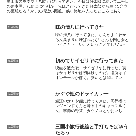
勝山市の蕎麦屋「八助」に行ってきた。今日は好太郎に続いて二軒目
の蕎麦屋。八助には行列が！先ほど行ってきた好太郎から車で5分位
の距離だろうか。結構近い距離。狭い路地を入ったところにあり、わ
かりにくい場所にある。だが、しかしここが凄い行列なのだ...
味の清八に行ってきた
お店紹介
味の清八に行ってきた。なんかよくわか
らん集まりに呼ばれたがTさんを囲む会と
いうことらしい。ということでTさんから
面白い話を色々聞いた。新聞にも載った
あの事件を本人から解説してもらったの
だが、警察と検察の闇は深い。ところ
初めてサイゼリヤに行ってきた
お店紹介
で、かなり会話は面白か...
映画を観た後、サイゼリヤに行った。実
はサイゼリヤは初体験なのだ。場所はイ
オンモールかほく。安いとは聞いていた
けど、これほどとは。メニュー。以下、
値段は税別。ビール。364円。わかめのサ
ラダ。319円。野菜ときのこのピザ。364
かぐや姫のドライカレー
お店紹介
円。エビアスパ...
鯖江のかぐや姫に行ってきた。同行者は
レジェンドくんと帰省中のキャッスルく
ん。季節の野菜、タケノコとかおいしか
った。でも、なぜか今日一番うまかった
のはドライカレー。おわり。
三国小旅行後編と手打ちそばゆう
お店紹介
たろう