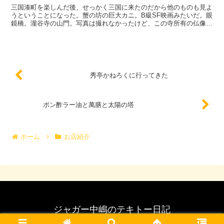
三国湊町を楽しんだ後、せっかく三国に来たのだから他のものも見よ
うということになった。蟹の坊の巨大カニ。B級SF映画みたいだ。眼
鏡橋。瀧谷寺の山門。写真は撮れなかったけど、この寺所有の仏像は
かなりすごい。観光客は京都と比べると雲泥の差だが、建...
秀亭かねろくに行ってきた
ポン酢ラー油と萬膳と太陽の塔
ホーム
お店紹介
ジャガー中嶋のテキトー日記