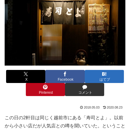
X
Facebook
はてブ
Pinterest
コメント
2018.05.03
2020.08.23
この日の2軒目は同じく越前市にある「寿司とよ」。以前
から小さい店だが人気店との噂を聞いていた。ということ