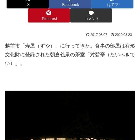
X
Facebook
はてブ
Pinterest
コメント
2017.08.07
2020.08.23
越前市「寿屋（すや）」に行ってきた。食事の部屋は有形
文化財に登録された朝倉義景の茶室「対碧亭（たいへきて
い）」。