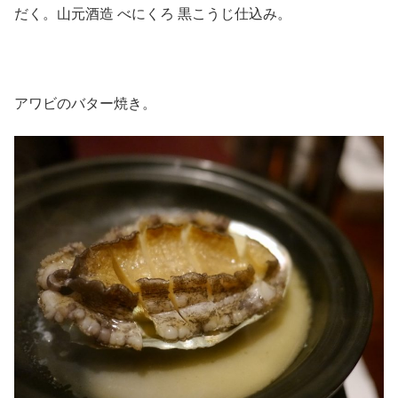
だく。山元酒造 べにくろ 黒こうじ仕込み。
アワビのバター焼き。