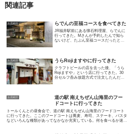
関連記事
らでんの至福コースを食べてきた
お店紹介
JR福井駅前にある懐石料理屋、らでんに
行ってきた。Mさんが予約したんで知ら
ないけど、たぶん至福コースだったと思
う。まずはビール。自家製胡麻豆腐とカ
ジキ揚げ岩海苔餡かけ。胡麻豆腐は食べ
掛けじゃなくて最初からこんな感じ鱈と
白子の玉地蒸し。2杯目...
うらRojiますやに行ってきた
お店紹介
クラフトビールの店を去った後、「うら
Rojiますや」という店に行ってきた。30
分セルフ呑み放題方式で注文したんだっ
け。子蛸の煮つけ。広島カキフライ。こ
の店でもカウンターの皆さんと楽しい会
話をさせていただいた。しかしその後の
ことは覚えていない...
道の駅 南えちぜん山海里のフー
お店紹介
ドコートに行ってきた
トールくんとの昼食会で、道の駅 南えちぜん山海里のフードコート
に行ってきた。ここのフードコートは蕎麦、寿司、ステーキ、パスタ
などいろんな種類があってなかなか充実している。何を食べるか迷っ
たが、ステーキの一番星を選択。肉の写真に負けた。番号札...