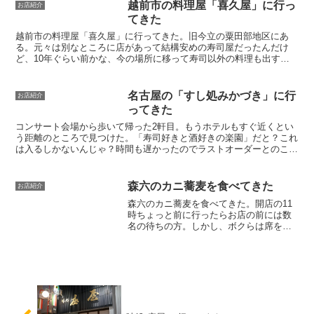
越前市の料理屋「喜久屋」に行っ
お店紹介
てきた
越前市の料理屋「喜久屋」に行ってきた。旧今立の粟田部地区にあ
る。元々は別なところに店があって結構安めの寿司屋だったんだけ
ど、10年ぐらい前かな、今の場所に移って寿司以外の料理も出すよ
うになった結構穴場的な店。今日のメンバーは親兄弟家族。突き...
名古屋の「すし処みかづき」に行
お店紹介
ってきた
コンサート会場から歩いて帰った2軒目。もうホテルもすぐ近くとい
う距離のところで見つけた。「寿司好きと酒好きの楽園」だと？これ
は入るしかないんじゃ？時間も遅かったのでラストオーダーとのこ
と。メニュー。酒は芋焼酎ロックを注文。アントニオくんはサ...
森六のカニ蕎麦を食べてきた
お店紹介
森六のカニ蕎麦を食べてきた。開店の11
時ちょっと前に行ったらお店の前には数
名の待ちの方。しかし、ボクらは席を予
約してあったので何人待ちだろうと関係
ない。今回はシーハウさんが食べたいと
いうことで予約してあるのだ。しばらく
したらシーハウさんもや...