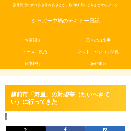
福井周辺の食べ歩き呑み歩きとか、政治経済のぼやきとかのブログ
ジャガー中嶋のテキトー日記
お店紹介
日々の出来事
ニュース、政治
ネット・パソコン関係
日本旅行
海外旅行
越前市「寿屋」の対碧亭（たいへきて
い）に行ってきた
お店紹介