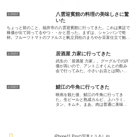
なったので念のためということらしい。
ボクらは全然気にしないけどな。メニュ
ーをみたら「なめこ蕎麦」が美味そうだ
八雲迎賓館の料理の美味しさに驚
お店紹介
ったので全員それを注文。...
いた
ちょっと前のこと、福井市の八雲迎賓館に行ってきた。これは東証で
株価が出て回ってるやつ・・かと思った。まずは、シャンパンで乾
杯。フルーツトマトのファルスと帆立貝柱のまろやか豆富仕立て鮑の
グリル 生姜風味のソースでバックでは生ゴスペルが流れてい...
居酒屋 力家に行ってきた
お店紹介
武生の「居酒屋 力家」。グーグルでの評
価が高いので、アントニオくんとの飲み
会で行ってみた。小さいお店とは聞いて
いたけど、なんか廃墟のような雰囲気も
あるな。しかも、近所のお店もやってる
んだかやってないんだかで、この周辺全
鯖江の牛角に行ってきた
お店紹介
体に異世界に紛れ込んだ...
映画を観た後、鯖江の牛角に行ってき
た。生ビールと熟成カルビ、上ハラミ、
タン、キムチ。まあ、肉は普通に美味か
った。それよりも書きたいのは、〆の
話。ボクは石鍋ごまネギ塩ラーメンのハ
ーフを食べたんだけど、妻は牛角冷麺の
レギュラーサイズ。さらにその...
iPhone11 Proの写真とうるしや