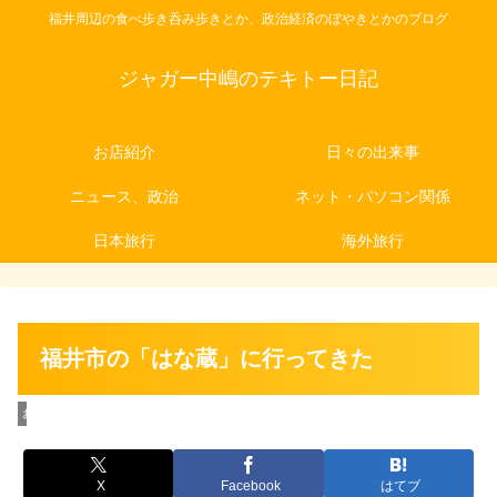
福井周辺の食べ歩き呑み歩きとか、政治経済のぼやきとかのブログ
ジャガー中嶋のテキトー日記
お店紹介
日々の出来事
ニュース、政治
ネット・パソコン関係
日本旅行
海外旅行
福井市の「はな蔵」に行ってきた
お店紹介
X
Facebook
はてブ