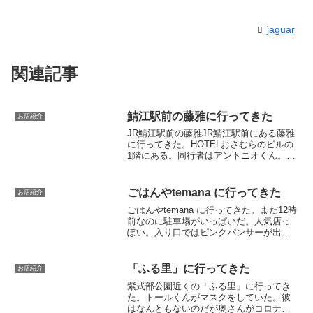
jaguar
関連記事
鯖江駅前の藤雅に行ってきた
お店紹介
JR鯖江駅前の藤雅JR鯖江駅前にある藤雅
に行ってきた。HOTELおさむらのビルの
1階にある。同行者はアントニオくん。入
り口前に行ったら丁度シャッターを開け
るところで、オープンと同時に入店。せ
っかちな客だと思われたか（笑）店はま
ごはんやtemana に行ってきた
お店紹介
だ新しく、きれ...
ごはんやtemana に行ってきた。まだ12時
前なのに駐車場がいっぱいだ。人気店っ
ぽい。入り口ではピンクパンサーが出迎
えてくれた。建物は日本建築ではある
が、入り口の青い戸を始めとしてあちこ
ちに洋の要素が入り混じる。メニュー。
「ふる里」に行ってきた
お店紹介
みんなそれぞれ別...
紫式部公園近くの「ふる里」に行ってき
た。トールくんがマスクをしていた。彼
はなんともないのだが奥さんがコロナに