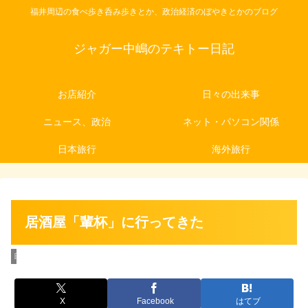
福井周辺の食べ歩き呑み歩きとか、政治経済のぼやきとかのブログ
ジャガー中嶋のテキトー日記
お店紹介
日々の出来事
ニュース、政治
ネット・パソコン関係
日本旅行
海外旅行
居酒屋「輩杯」に行ってきた
日本旅行
X
Facebook
はてブ