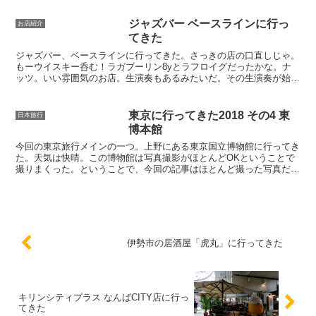
ジャズバー ベースラインに行っ
お店紹介
てきた
ジャズバー、ベースラインに行ってきた。さっきの店の口直しじゃ。
もーウイスキー呑む！ラガブーリン8yとラフロイグだったかな。ナ
ッツ。いい雰囲気のお店。生演奏もあるみたいだ。その生演奏が始ま
った。今日はピアノ。飲み物もあとそれぞれジントニックと...
東京に行ってきた2018 その4 東
日本旅行
博本館
今回の東京旅行メインの一つ。上野にある東京国立博物館に行ってき
た。天気は快晴。この博物館は写真撮影がほとんどOKということで
撮りまくった。ということで、今回の記事はほとんど撮った写真だけ
になるかも・・。まずは本館。いきなり国宝級の仏像が展示...
伊勢市の居酒屋「虎丸」に行ってきた
キリンシティプラス なんばCITY店に行っ
てきた