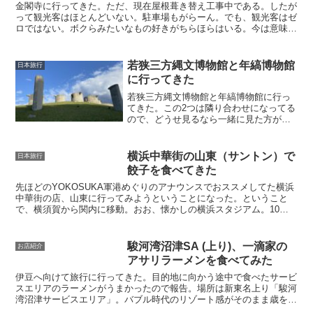
金閣寺に行ってきた。ただ、現在屋根葺き替え工事中である。したが
って観光客はほとんどいない。駐車場もがらーん。でも、観光客はゼ
ロではない。ボクらみたいなもの好きがちらほらはいる。今は意味の
ない団体・個人の分類。しかし、金閣寺なんて小学校の修学...
若狭三方縄文博物館と年縞博物館
日本旅行
に行ってきた
若狭三方縄文博物館と年縞博物館に行っ
てきた。この2つは隣り合わせになってる
ので、どうせ見るなら一緒に見た方がい
い。まずは縄文博物館。なかなか興味深
い展示物があるのだが、不気味な音楽は
要らんかも。。まあ人それぞれかもしれ
横浜中華街の山東（サントン）で
日本旅行
んが。しかし、縄文時代...
餃子を食べてきた
先ほどのYOKOSUKA軍港めぐりのアナウンスでおススメしてた横浜
中華街の店、山東に行ってみようということになった。ということ
で、横須賀から関内に移動。おお、懐かしの横浜スタジアム。10年
ぶりだな。ってことは中華街も10年ぶりかな。中華街は...
駿河湾沼津SA (上り)、一滴家の
お店紹介
アサリラーメンを食べてみた
伊豆へ向けて旅行に行ってきた。目的地に向かう途中で食べたサービ
スエリアのラーメンがうまかったので報告。場所は新東名上り「駿河
湾沼津サービスエリア」。バブル時代のリゾート感がそのまま歳をと
ったような外観をしている。一滴家という名前のフードスタ...