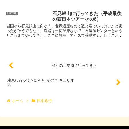
一番緊張するとか言ってた。席は2階席の一番後ろ。結構...
石見銀山に行ってきた（平成最後
日本旅行
の西日本ツアーその6）
岩国から石見銀山に向かう。世界遺産なので観光客でいっぱいかと思
ったがそうでもない。道路は一切渋滞なしで世界遺産センターという
ところまでやってきた。ここに駐車してバスで移動するということ
だ。センター内には鉱山の様子や、銀採掘の歴史などが展示さ...
鯖江の二男坊に行ってきた
東京に行ってきた2018 その２ キュリオ
ス
ホーム
日本旅行