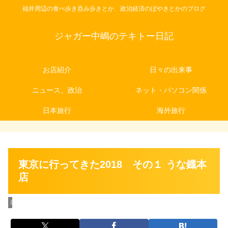
福井周辺の食べ歩き呑み歩きとか、政治経済のぼやきとかのブログ
ジャガー中嶋のテキトー日記
お店紹介
日々の出来事
ニュース、政治
ネット・パソコン関係
日本旅行
海外旅行
東京に行ってきた2018 その１ うな鐡本
店
日本旅行