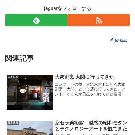
jaguarをフォローする
jaguar
関連記事
大衆割烹 大関に行ってきた
日本旅行
コンサートの後、金沢木倉町にある大衆
割烹「大関」という店に行ってきた。ア
ントニオくんが目星をつけていた居酒屋
は満席だったためその代わりに飛び込ん
だ店。アントニオくんの話では以前はこ
の店も満席で入れなかったとのこと。レ
トロな雰囲気の店。カウン...
京セラ美術館 魅惑の昭和モダン
日本旅行
とテクノロジーアートを観てきた