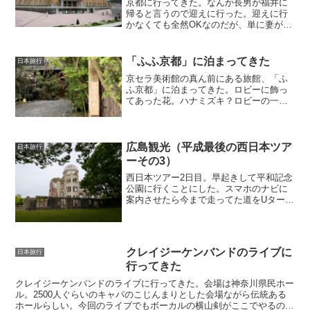
京都に行ってきた。なんか長男が福井に
帰ると言うので迎えに行った。迎えに行
かなくても全然OKなのだが、単に妻が京
都で遊びたいだけ。長男は京都にいなが
ら京セラ美術館に行ったことがないとい
うので半強制的に連れて行った。今回や
「ふふ京都」に泊まってきた
日本旅行
っていたのは「魅惑の昭...
京セラ美術館の真ん前にある旅館、「ふ
ふ京都」に泊まってきた。ロビーに飾っ
てあった花。ハナミズキ？ロビーの一角
の待合所。和紙の間仕切りがいい感じ。
駐車場は旅館裏にある月極駐車場を使
う。裏門は雰囲気は良いけど、雨が降っ
ていて滑りそうで怖かった（...
広島観光（平成最後の西日本ツア
日本旅行
ーその3）
西日本ツアー2日目。早起きして平和記念
公園に行くことにした。スマホのナビに
案内させたら今まで走ってた道をUターン
しろとか言って複雑な道を走らせる。そ
うしてまたしばらくしたらまたUターンの
命令。グーグルの言うとおり聞いていた
けどここってさっき...
クレイジーケンバンドのライブに
日本旅行
行ってきた
クレイジーケンバンドのライブに行ってきた。会場は神奈川県民ホー
ル。2500人ぐらいのキャパのこじんまりとした会場ながら伝統ある
ホールらしい。今回のライブでもボーカルの横山剣がここでやるのが