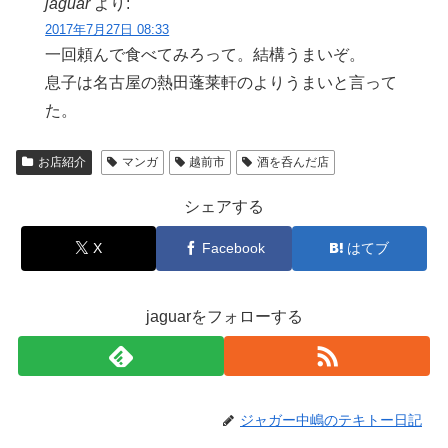
jaguar
より:
2017年7月27日 08:33
一回頼んで食べてみろって。結構うまいぞ。
息子は名古屋の熱田蓬莱軒のよりうまいと言って
た。
お店紹介
マンガ
越前市
酒を呑んだ店
シェアする
X
Facebook
はてブ
jaguarをフォローする
ジャガー中嶋のテキトー日記