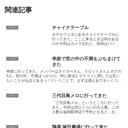
関連記事
チャイナテーブル
お店紹介
ホテルフジタにあるチャイナテーブルに
行ってきた。ここに来るときは何かある
のか今回はカメラ忘れた。前回はパソコ
ン壊れてアップできなかったんだよな。
スマホで撮った写真。中華はおいしいけ
ど腹が膨れるのも早い。後半はひたすら
串政で世の中の不満をぶちまけて
お店紹介
焼酎ロック呑むだけ。しか...
きた
串政に行ってきた。メンバーはタイガーさん、ラビットさんとボクの
3人。世の中、不満ばっかりだ。特に政治とマスコミに関しては言い
たいことが山ほどあるっ！ということで、まずは酒とあてをいくつ
か。おでんと串もの数種。話題は日本を30年間下げ続けたオ...
三代目鳥メロに行ってきた
お店紹介
「三代目鳥メロ」というところに行って
きた。今回は20人ぐらいの大人数。この
人数を福井駅周辺で予約となると、お店
が限られてしまう。出席者の都合を考え
ると福井駅周辺が一番都合がいいのだ。
幹事さんは悩みどころである。というこ
鶏屋 塚田農場に行って来た
お店紹介