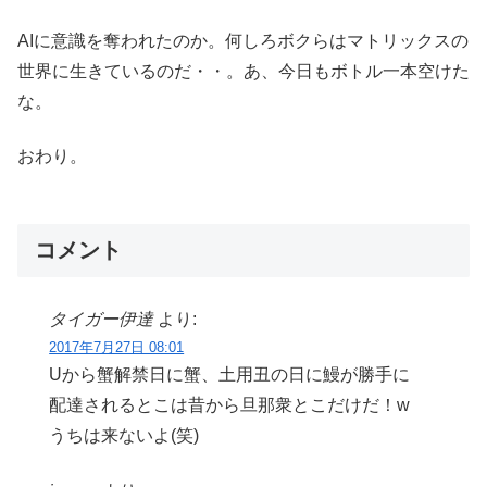
AIに意識を奪われたのか。何しろボクらはマトリックスの
世界に生きているのだ・・。あ、今日もボトル一本空けた
な。
おわり。
コメント
タイガー伊達
より:
2017年7月27日 08:01
Uから蟹解禁日に蟹、土用丑の日に鰻が勝手に
配達されるとこは昔から旦那衆とこだけだ！w
うちは来ないよ(笑)