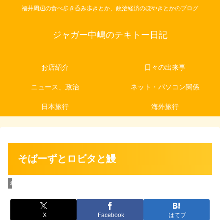
福井周辺の食べ歩き呑み歩きとか、政治経済のぼやきとかのブログ
ジャガー中嶋のテキトー日記
お店紹介
日々の出来事
ニュース、政治
ネット・パソコン関係
日本旅行
海外旅行
そばーずとロビタと鰻
お店紹介
X
Facebook
はてブ