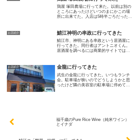
とで、今回はまだ一度も...
鶏屋 塚田農場に行って来た。以前は別の
ところにあったけどいつのまにかこの場
所に出来てた。入店は5時半ごろだったの
で店内はガラガラ。まずはビールで乾
杯。手相と顔相をchatGPTに占ってもら
うという最近のマイブームを試してみた
鯖江神明の串政に行ってきた
お店紹介
ら全員やっぱり当...
鯖江市、神明にある串政という居酒屋に
行ってきた。同行者はアントニオくん。
居酒屋を調べるには商業的サイトではダ
メだ閑話休題。まず有権者に最初に言い
たいのは（怒り新党かｗ）、ネットで検
索した居酒屋は、食べログやぐるなびみ
金龍に行ってきた
お店紹介
たいなサイトが最初に出て...
武生の金龍に行ってきた。いつもランチ
会。駐車場が狭いのでどうしようかと思
ったけど隣の美容室の駐車場に停めても
いいみたい。金龍の店内は狭いながらテ
ーブル席、カウンター席、座敷席と選べ
る。座敷席に座ってみた。メニュー。ト
ールくんはチャーシュー炒...
福千歳のPure Rice Wine（純米ワイン）
とイナダ