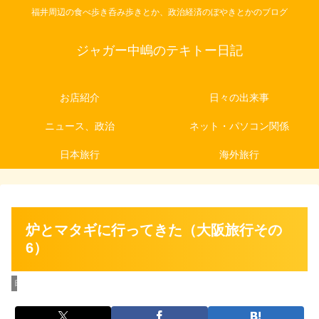
福井周辺の食べ歩き呑み歩きとか、政治経済のぼやきとかのブログ
ジャガー中嶋のテキトー日記
お店紹介
日々の出来事
ニュース、政治
ネット・パソコン関係
日本旅行
海外旅行
炉とマタギに行ってきた（大阪旅行その
6）
日本旅行