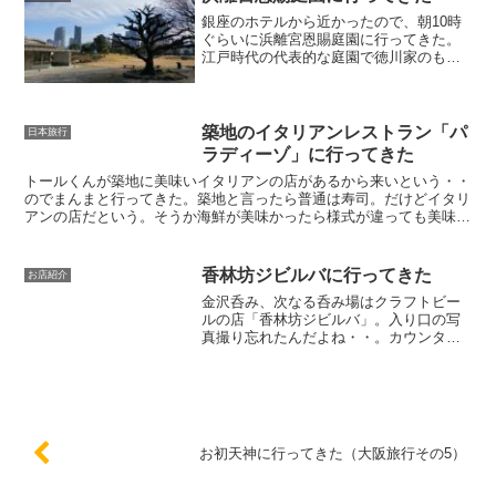
れにしても岩倉とか赤池とい...
銀座のホテルから近かったので、朝10時
ぐらいに浜離宮恩賜庭園に行ってきた。
江戸時代の代表的な庭園で徳川家のもの
だったが明治維新後に皇室の離宮となっ
たとか。そして現在は公園。特別名勝及
び特別史跡。特別が二つ書いてあるので
相当特別なんだろう。大...
築地のイタリアンレストラン「パ
日本旅行
ラディーゾ」に行ってきた
トールくんが築地に美味いイタリアンの店があるから来いという・・
のでまんまと行ってきた。築地と言ったら普通は寿司。だけどイタリ
アンの店だという。そうか海鮮が美味かったら様式が違っても美味い
やろ。午後6時ごろ着いたらなんかシャッター街だった築地...
香林坊ジビルバに行ってきた
お店紹介
金沢呑み、次なる呑み場はクラフトビー
ルの店「香林坊ジビルバ」。入り口の写
真撮り忘れたんだよね・・。カウンター
に座ってとりあえずボクは4番の富山のビ
ール。アントニオくんは1番の岩手のビー
ルだったか。富山のビールはかなりホッ
プの効いた苦いビール...
お初天神に行ってきた（大阪旅行その5）