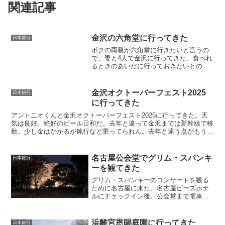
関連記事
金沢の六角堂に行ってきた
日本旅行
ボクの両親が六角堂に行きたいと言うの
で、妻と4人で金沢に行ってきた。食べれ
るときのあいだに行っておきたいとのこ
とだが、歳とっても肉を食いたいなんて
健康な証拠かな。良いことではある。六
角堂本店に入って予約してある旨を告げ
金沢オクトーバーフェスト2025
日本旅行
ると、隣にある別館に案...
に行ってきた
アントニオくんと金沢オクトーバーフェスト2025に行ってきた。天
気は良好。絶好のビール日和だ。去年と違って金沢までは新幹線で移
動。少し金はかかるが鈍行など乗ってられん。去年と違う点がもう一
つ。金沢の街中を周遊しているバスに人が並んでいない。...
名古屋公会堂でグリム・スパンキ
日本旅行
ーを観てきた
グリム・スパンキーのコンサートを観る
ために名古屋に来た。名古屋ビーズホテ
ルにチェックイン後、公会堂まで電車で
移動する。駅名を見たら伏見から舞鶴だ
と？京都か！と思ったが舞鶴（まいづ
る）じゃなくて鶴舞（つるまい）か。そ
浜離宮恩賜庭園に行ってきた
日本旅行