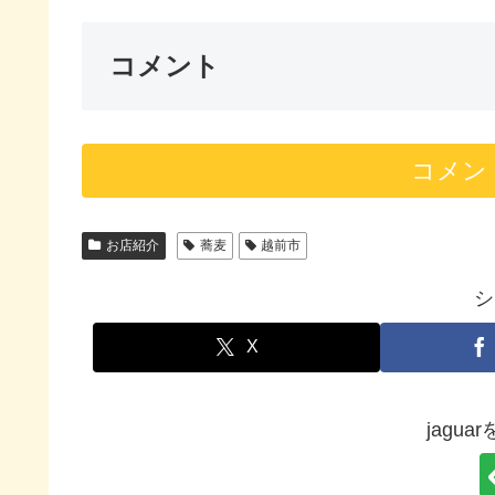
コメント
コメン
お店紹介
蕎麦
越前市
シ
X
jagu