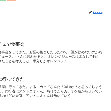
jaguar
チェで食事会
食事会をしてきた。お昼の集まりだったので、酒が飲めないのが残
ジュース。Iさんに言わせると、オレンジジュースは氷なしで頼ん
たことを考えると、半分しかオレンジジュー...
に行ってきた
酒屋に行ってきた。まるこめってなんだ？味噌か？と思ってしまう
だ。同行者はアントニオくん。晴れてたらカラオケ屋から歩いてい
のひどい天気。アントニオくんは歩いていく...