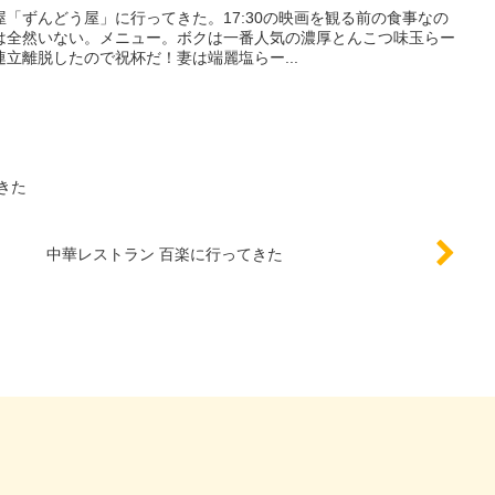
「ずんどう屋」に行ってきた。17:30の映画を観る前の食事なの
は全然いない。メニュー。ボクは一番人気の濃厚とんこつ味玉らー
立離脱したので祝杯だ！妻は端麗塩らー...
きた
中華レストラン 百楽に行ってきた