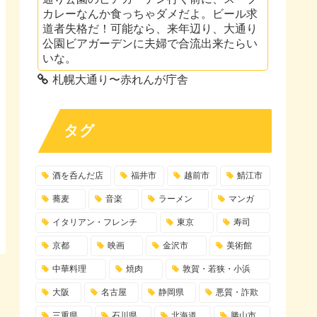
カレーなんか食っちゃダメだよ。ビール求
道者失格だ！可能なら、来年辺り、大通り
公園ビアガーデンに夫婦で合流出来たらい
いな。
札幌大通り〜赤れんが庁舎
タグ
酒を呑んだ店
福井市
越前市
鯖江市
蕎麦
音楽
ラーメン
マンガ
イタリアン・フレンチ
東京
寿司
京都
映画
金沢市
美術館
中華料理
焼肉
敦賀・若狭・小浜
大阪
名古屋
静岡県
悪質・詐欺
三重県
石川県
北海道
勝山市