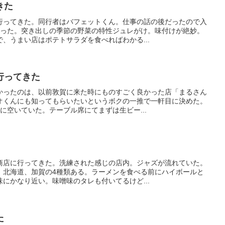
きた
行ってきた。同行者はバフェットくん。仕事の話の後だったので入
座った。突き出しの季節の野菜の特性ジュレがけ。味付けが絶妙。
、うまい店はポテトサラダを食べればわかる...
行ってきた
かったのは、以前敦賀に来た時にものすごく良かった店「まるさん
オくんにも知ってもらいたいというボクの一推で一軒目に決めた。
に空いていた。テーブル席にてまずは生ビー...
商店に行ってきた。洗練された感じの店内。ジャズが流れていた。
、北海道、加賀の4種類ある。ラーメンを食べる前にハイボールと
にかなり近い。味噌味のタレも付いてるけど...
た