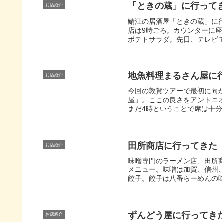
「ときの蔵」に行って
お店紹介
鯖江の居酒屋「ときの蔵」に
店は9時ごろ。カウンターに
ポテトサラダ。先日、テレビで
地魚料理まるさん屋に
お店紹介
今回の敦賀ツアーで最初に向
屋」。ここの良さをアントニ
まだ4時ということで席は十分
田所商店に行ってきた
お店紹介
味噌専門のラーメン店、田所
メニュー。味噌は加賀、信州
餃子。餃子は八番らーめんの味
ずんどう屋に行ってき
お店紹介