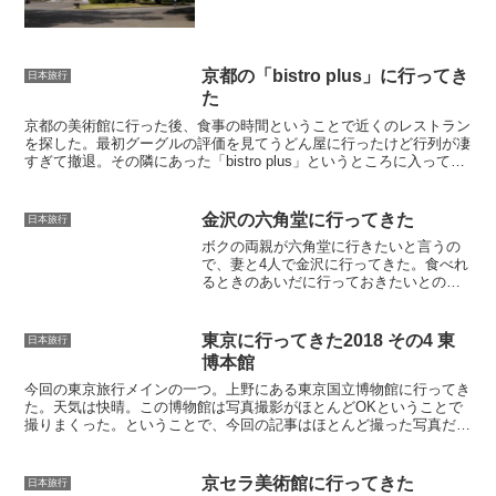
が見たいというので入館。最初はピンと
来なかったけど。チンチン丸出しやし。
でも、いろいろと見ていくうちにだんだ
ん惹き込まれていく。モル...
京都の「bistro plus」に行ってき
日本旅行
た
京都の美術館に行った後、食事の時間ということで近くのレストラン
を探した。最初グーグルの評価を見てうどん屋に行ったけど行列が凄
すぎて撤退。その隣にあった「bistro plus」というところに入ってみ
た。こちらもグーグルの評価は高い。幸いこち...
金沢の六角堂に行ってきた
日本旅行
ボクの両親が六角堂に行きたいと言うの
で、妻と4人で金沢に行ってきた。食べれ
るときのあいだに行っておきたいとのこ
とだが、歳とっても肉を食いたいなんて
健康な証拠かな。良いことではある。六
角堂本店に入って予約してある旨を告げ
東京に行ってきた2018 その4 東
日本旅行
ると、隣にある別館に案...
博本館
今回の東京旅行メインの一つ。上野にある東京国立博物館に行ってき
た。天気は快晴。この博物館は写真撮影がほとんどOKということで
撮りまくった。ということで、今回の記事はほとんど撮った写真だけ
になるかも・・。まずは本館。いきなり国宝級の仏像が展示...
京セラ美術館に行ってきた
日本旅行