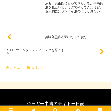
京セラ美術館に行ってきた。妻が兵馬俑
展を見たいというのでやってきたけど、
個人的にはポンペイ展のほうが見たい。
あ、でもまだやってない。立派な階段を
上がるとそこが展示場。でも右と左を間
違えて違う入り口のほうへ行っちゃった
ら案内の人に「兵馬俑展は...
浜離宮恩賜庭園に行ってきた
KITTEのインターメディアテクを見てき
た
ホーム
日本旅行
ジャガー中嶋のテキトー日記
© 2007 ジャガー中嶋のテキトー日記.