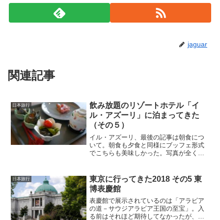
jaguar
関連記事
飲み放題のリゾートホテル「イ
日本旅行
ル・アズーリ」に泊まってきた
（その５）
イル・アズーリ、最後の記事は朝食につ
いて。朝食も夕食と同様にブッフェ形式
でこちらも美味しかった。写真が全くう
まく撮れていないのが残念。というか自
分の盛り付けがそもそも悪いな・・。マ
グロとカツオの茶漬けをおすすめしてた
東京に行ってきた2018 その5 東
日本旅行
けど、なんか茶漬けにして...
博表慶館
表慶館で展示されているのは「アラビア
の道－サウジアラビア王国の至宝」。入
る前はそれほど期待してなかったが、妻