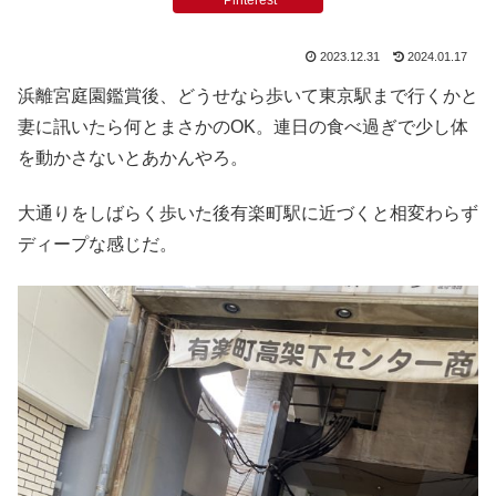
Pinterest
2023.12.31
2024.01.17
浜離宮庭園鑑賞後、どうせなら歩いて東京駅まで行くかと
妻に訊いたら何とまさかのOK。連日の食べ過ぎで少し体
を動かさないとあかんやろ。
大通りをしばらく歩いた後有楽町駅に近づくと相変わらず
ディープな感じだ。