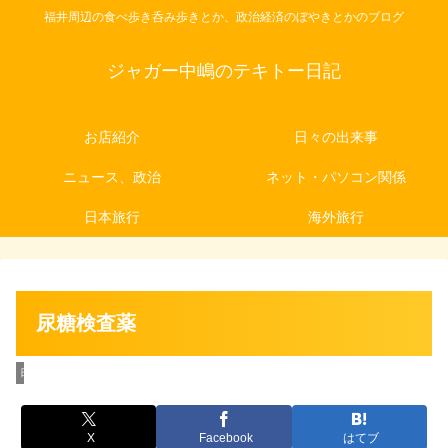
福井周辺の食べ歩き呑み歩きとか、政治経済のぼやきとかのブログ
ジャガー中嶋のテキトー日記
お店紹介
日々の出来事
ニュース、政治
ネット・パソコン関係
日本旅行
海外旅行
尿糖検査薬
日々の出来事
X
Facebook
はてブ