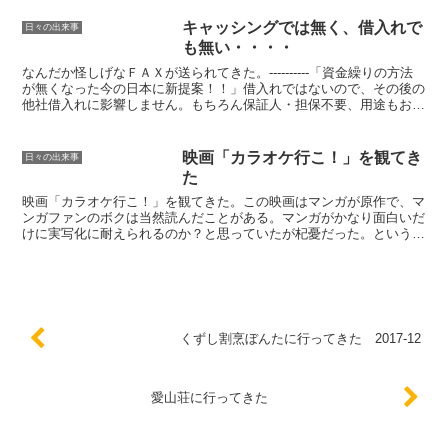
キャッシングでは無く、借入れで
日々の出来事
も無い・・・・
なんだか怪しげなＦＡＸが送られてきた。----------「資金繰りの方法
が無くなった今の日本に新提案！！」借入れではないので、その後の
他社借入れに影響しません。もちろん保証人・担保不要、用途もお客
様にお任せです。 現金化の流れ ↓ カー...
映画「カラオケ行こ！」を観てき
日々の出来事
た
映画「カラオケ行こ！」を観てきた。この映画はマンガが原作で、マ
ンガファンのボクは当然読んだことがある。マンガがかなり面白いだ
けに実写化に耐えられるのか？と思っていたが杞憂だった。というか
原作超えたやん・・。主人公の聡実役の子が適任やな。周り...
くずし割烹ぼんたに行ってきた 2017-12
愛山荘に行ってきた