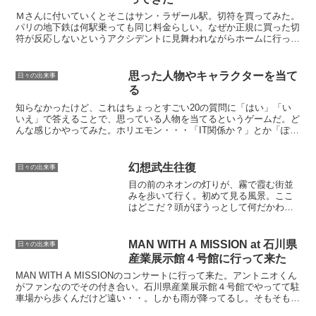
Ｍさんに付いていくとそこはサン・ラザール駅。切符を買ってみた。
パリの地下鉄は何駅乗っても同じ料金らしい。なぜか正規に買った切
符が反応しないというアクシデントに見舞われながらホームに行っ
た。パリの地下鉄は次の駅が書いていない（書いてあるのかも...
思った人物やキャラクターを当て
日々の出来事
る
知らなかったけど、これはちょっとすごい20の質問に「はい」「い
いえ」で答えることで、思っている人物を当てるというゲームだ。ど
んな感じかやってみた。ホリエモン・・・「IT関係か？」とか「ぽっ
ちゃり体系？」とか訊かれて、正解羽生義治・・・途中ま...
幻想武生往復
日々の出来事
目の前のネオンの灯りが、霧で霞む街並
みを歩いて行く。初めて見る風景。ここ
はどこだ？頭がぼうっとして何だかわか
らないがボクは家へ帰らないといけない
のだ。幾人かの人が向かう先を見ると
「武生往復」と書いてある看板がぼんや
MAN WITH A MISSION at 石川県
日々の出来事
りと見えた。「ああ・・あそ...
産業展示館４号館に行って来た
MAN WITH A MISSIONのコンサートに行って来た。アントニオくん
がファンなのでその付き合い。石川県産業展示館４号館でやってて駐
車場から歩くんだけど遠い・・。しかも雨が降ってるし。そもそもア
ントニオくんがやっぱり何か持ってるんだよ...