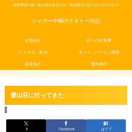
福井周辺の食べ歩き呑み歩きとか、政治経済のぼやきとかのブログ
ジャガー中嶋のテキトー日記
お店紹介
日々の出来事
ニュース、政治
ネット・パソコン関係
日本旅行
海外旅行
愛山荘に行ってきた
日々の出来事
X
Facebook
はてブ