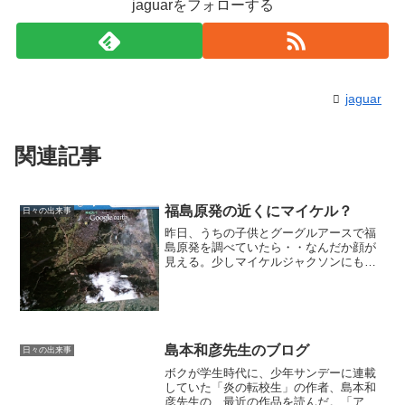
jaguarをフォローする
jaguar
関連記事
福島原発の近くにマイケル？
日々の出来事
昨日、うちの子供とグーグルアースで福
島原発を調べていたら・・なんだか顔が
見える。少しマイケルジャクソンにも似
ているが・・。（iPadのグーグルアース
の写真です）
島本和彦先生のブログ
日々の出来事
ボクが学生時代に、少年サンデーに連載
していた「炎の転校生」の作者、島本和
彦先生の、最近の作品を読んだ。「アオ