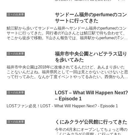
イホノオ」むぅ・・。さすが島本先生だ
っ！気迫が空回りする様子がビシビシと
伝わってくるぜっ！時代設定も1980年代
サンドーム福井のperfumeのコン
日々の出来事
なので、同世代のマン...
サートに行ってきた
鯖江駅から歩いてサンドーム福井へサンドーム福井のperfumeのコン
サートに行ってきた。同行者のY山さんとは鯖江駅で待ち合わせて、
そこから徒歩で移動。Y山さん報告では、福井駅からperfumeのTシャ
ツを着た集団でいっぱいで、鯖江まで満員電...
福井市中央公園とハピテラス辺り
日々の出来事
を歩いてみた
福井市中央公園は2018年に改修されてるんだけど、あんまり歩いた
ことないんだよね。福井県民として一回は見とかないといけないと思
って行ってみた。なんか丁度イベントやってるみたい。西側から入る
とお目見えするのが岡倉天心像。像の向かって右側には屋...
LOST – What Will Happen Next?
日々の出来事
– Episode 1
LOSTファン必見！LOST - What Will Happen Next? - Episode 1
くにみクラゲ公民館に行ってきた
日々の出来事
今年の4月末にオープンしてちょっと噂の
「くにみクラゲ公民館」に行ってきた。