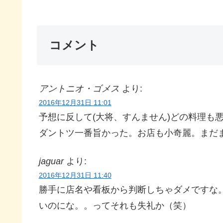
コメント
アントニオ・ゴメス
より:
2016年12月31日 11:01
予想に反して(大将、すんません)どの料理も
ダントツ一番旨かった。お店も小奇麗。まだ
jaguar
より:
2016年12月31日 11:40
勝手に店名や看板から判断しちゃダメですな
いのにな。。ってそれも失礼か（笑）