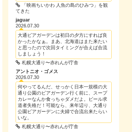
「映画ちいかわ 人魚の島のひみつ」を観
てきた
jaguar
2026.07.30
大通ビアガーデンは初日の夕方にすれば良
かったかなぁ。まあ、北海道はまた来たい
と思ったので次回タイミングが合えば合流
しましょう！
札幌大通り〜赤れんが庁舎
アントニオ・ゴメス
2026.07.30
何やってるんだ、せっかく日本一規模の大
通り公園のビアガーデン行く前に、スープ
カレーなんか食っちゃダメだよ。ビール求
道者失格だ！可能なら、来年辺り、大通り
公園ビアガーデンに夫婦で合流出来たらい
いな。
札幌大通り〜赤れんが庁舎