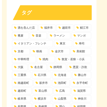
タグ
酒を呑んだ店
福井市
越前市
鯖江市
蕎麦
音楽
ラーメン
マンガ
イタリアン・フレンチ
東京
寿司
京都
映画
金沢市
美術館
中華料理
焼肉
敦賀・若狭・小浜
大阪
名古屋
静岡県
悪質・詐欺
三重県
石川県
北海道
勝山市
南越前町
坂井市
池田町
永平寺町
越前町
富山県
広島
滋賀県
岐阜県
横浜市
山梨県
神奈川
長野県
島根県
岡山
福岡県