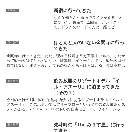
りうまいぞ。特に苦味の効いたやつは最
高だった。（銘柄忘れた・・）だが、な
新宿に行ってきた
お店紹介
にこれ？どれもバカ高！...
なんか知らんが新宿でライブをすること
になった。東京では2回目。ということ
で、ドラムのソードくんと一緒にビール
とともに電車に乗り込んだ。すると間も
なくベースのライトくんからLINEが入
る。またビールを飲んでることに関する
ほとんど人のいない金閣寺に行っ
日本旅行
苦情かなと思ったら、え...
てきた
金閣寺に行ってきた。ただ、現在屋根葺き替え工事中である。したが
って観光客はほとんどいない。駐車場もがらーん。でも、観光客はゼ
ロではない。ボクらみたいなもの好きがちらほらはいる。今は意味の
ない団体・個人の分類。しかし、金閣寺なんて小学校の修学...
飲み放題のリゾートホテル「イ
日本旅行
ル・アズーリ」に泊まってきた
（その１）
今回の旅行の1番目の目的地は西伊豆にあるリゾートホテル「イル・
アズーリ」。このホテルではフリーフローという名前の飲み放題シス
テムがある。7：30～22：00のあいだ自由にビール、ワイン、シャン
パン、ハイボールなどを飲むことが出来る。アルコー...
先斗町の「The みます屋」に行っ
日本旅行
てきた