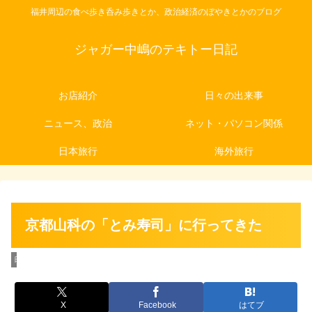
福井周辺の食べ歩き呑み歩きとか、政治経済のぼやきとかのブログ
ジャガー中嶋のテキトー日記
お店紹介
日々の出来事
ニュース、政治
ネット・パソコン関係
日本旅行
海外旅行
京都山科の「とみ寿司」に行ってきた
日本旅行
X
Facebook
はてブ