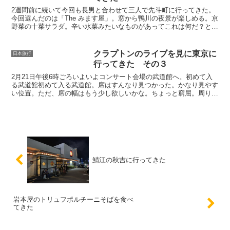
2週間前に続いて今回も長男と合わせて三人で先斗町に行ってきた。
今回選んだのは「The みます屋」。窓から鴨川の夜景が楽しめる。京
野菜の十菜サラダ。辛い水菜みたいなものがあってこれは何だ？と話
題になった。聞いてみたら「からし菜」ということだ。...
クラプトンのライブを見に東京に
日本旅行
行ってきた その３
2月21日午後6時ごろいよいよコンサート会場の武道館へ。初めて入
る武道館初めて入る武道館。席はすんなり見つかった。かなり見やす
い位置。ただ、席の幅はもう少し欲しいかな。ちょっと窮屈。周りを
見渡すとステージの斜め後ろ側の席にも人が座ってたが、...
鯖江の秋吉に行ってきた
岩本屋のトリュフポルチーニそばを食べ
てきた