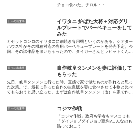
チョコ食べた。チロル・・
イワタニ 炉ばた大将＋対応グリ
日々の出来事
ルプレートでバーベキューをして
みた
カセットコンロのイワタニに網焼き専用機というのがある。シアター
ハウス社がその機種対応の専用バーベキュープレートを発売予定。今
回、その試作品を頂いちゃったので、タイガーさんとラビットくんと
でバーべーキューパーティを企画した。肉屋で買い出しまず...
自作岐阜タンメンを妻に評価して
日々の出来事
もらった
先日、岐阜タンメンに行った時、直感で家で似たものが作れると思っ
た次第。で、最初に作った自作の改良版を妻に食べさせて本物と比べ
てもらおうと思い立った。まずは自作岐阜タンメン（改）を家で作っ
た。主な材料は、豚バラ、キャベツ、白菜、豆板醤、マルタ...
コジマ作戦
日々の出来事
「コジマ作戦」政府も学者もマスコミも
「ダイジョブダイジョブ縲怐vこんなのも
貼っておこう