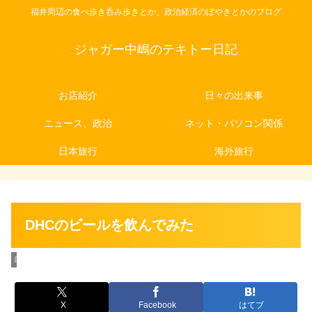
福井周辺の食べ歩き呑み歩きとか、政治経済のぼやきとかのブログ
ジャガー中嶋のテキトー日記
お店紹介
日々の出来事
ニュース、政治
ネット・パソコン関係
日本旅行
海外旅行
DHCのビールを飲んでみた
日々の出来事
X
Facebook
はてブ