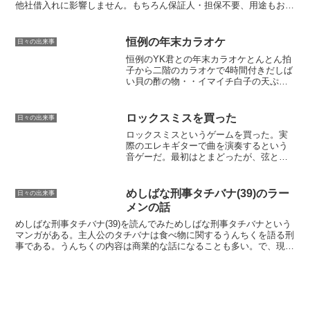
他社借入れに影響しません。もちろん保証人・担保不要、用途もお客
様にお任せです。 現金化の流れ ↓ カー...
恒例の年末カラオケ
日々の出来事
恒例のYK君との年末カラオケとんとん拍
子から二階のカラオケで4時間付きだしば
い貝の酢の物・・イマイチ白子の天ぷ
ら・・アツアツでうまいいつものホタル
イカの沖漬けほっけの焼いたの。・・こ
れうまい焼き牡蠣・・これもうまかった
ロックスミスを買った
日々の出来事
この後はカラオケ途中で...
ロックスミスというゲームを買った。実
際のエレキギターで曲を演奏するという
音ゲーだ。最初はとまどったが、弦とポ
ジションが画面に表示されてタイミング
に合わせて弾くという感じだ。慣れれば
結構弾ける。最近では、息子たち二人も
めしばな刑事タチバナ(39)のラー
日々の出来事
ギターを弾くので、「よし...
メンの話
めしばな刑事タチバナ(39)を読んでみためしばな刑事タチバナという
マンガがある。主人公のタチバナは食べ物に関するうんちくを語る刑
事である。うんちくの内容は商業的な話になることも多い。で、現在
の最新刊である39巻では80年代のインスタントラー...