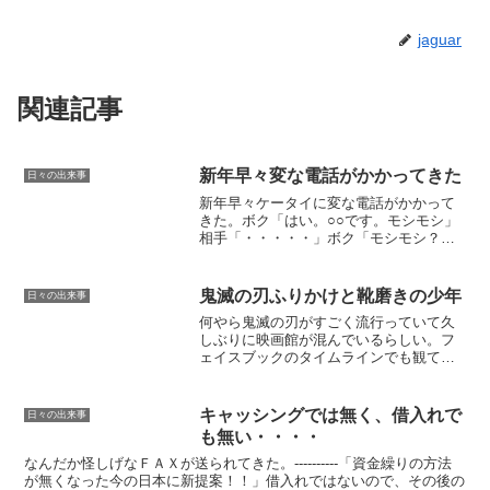
jaguar
関連記事
新年早々変な電話がかかってきた
日々の出来事
新年早々ケータイに変な電話がかかって
きた。ボク「はい。○○です。モシモシ」
相手「・・・・・」ボク「モシモシ？」
相手「・・・・」ボク「あれぇ？」 と
電話を切ろうとしたら相手「もしもし。
○○さ～ん？」 うーむ。電話番号も知ら
鬼滅の刃ふりかけと靴磨きの少年
日々の出来事
ないが、この声も知ら...
何やら鬼滅の刃がすごく流行っていて久
しぶりに映画館が混んでいるらしい。フ
ェイスブックのタイムラインでも観てき
たとの報告が多い。結構な数の大人が観
に行ってるようだ。昨日は加藤官房長官
が鬼滅の刃に関する質問を受けてた。最
キャッシングでは無く、借入れで
日々の出来事
近コラボ企画も多い。ロー...
も無い・・・・
なんだか怪しげなＦＡＸが送られてきた。----------「資金繰りの方法
が無くなった今の日本に新提案！！」借入れではないので、その後の