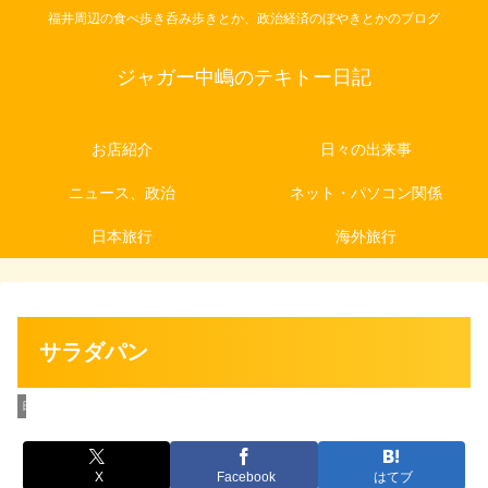
福井周辺の食べ歩き呑み歩きとか、政治経済のぼやきとかのブログ
ジャガー中嶋のテキトー日記
お店紹介
日々の出来事
ニュース、政治
ネット・パソコン関係
日本旅行
海外旅行
サラダパン
日々の出来事
X
Facebook
はてブ