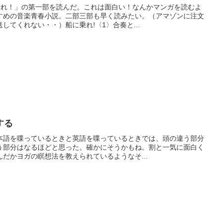
乗れ！」の第一部を読んだ。これは面白い！なんかマンガを読むよ
すめの音楽青春小説。二部三部も早く読みたい。（アマゾンに注文
してくれない・・）船に乗れ!〈1〉合奏と...
する
本語を喋っているときと英語を喋っているときでは、頭の違う部分
う部分はなるほどと思った。確かにそうかもね。割と一気に面白く
だかヨガの瞑想法を教えられているようなそ...