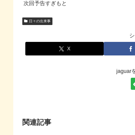
次回予告すぎもと
日々の出来事
シ
X
jagu
関連記事