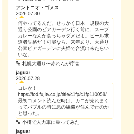
アントニオ・ゴメス
2026.07.30
何やってるんだ、せっかく日本一規模の大
通り公園のビアガーデン行く前に、スープ
カレーなんか食っちゃダメだよ。ビール求
道者失格だ！可能なら、来年辺り、大通り
公園ビアガーデンに夫婦で合流出来たらい
いな。
札幌大通り〜赤れんが庁舎
jaguar
2026.07.28
コレか！
https://fod.fujitv.co.jp/title/c1fp/c1fp110058/
最初コメント読んだ時は、カニが売れまく
ってバブルの時に悪の組織が住んでたのか
と思った。
小樽で人力車に乗ってみた
jaguar