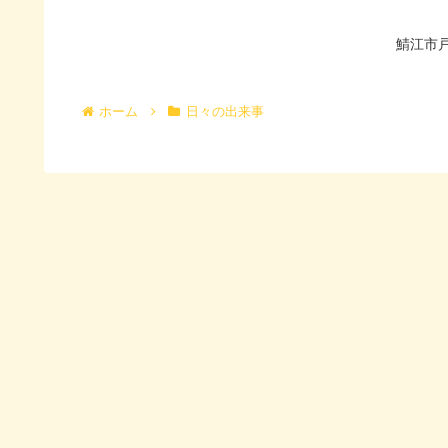
鯖江市
ホーム
日々の出来事