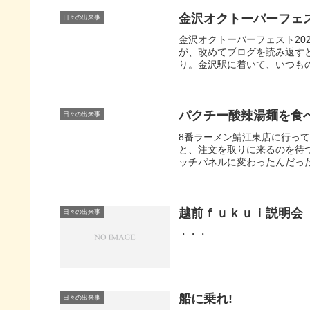
金沢オクトーバーフェス
日々の出来事
金沢オクトーバーフェスト20
が、改めてブログを読み返すと
り。金沢駅に着いて、いつものよ
パクチー酸辣湯麺を食
日々の出来事
8番ラーメン鯖江東店に行っ
と、注文を取りに来るのを待
ッチパネルに変わったんだった
越前ｆｕｋｕｉ説明会
日々の出来事
・・・
船に乗れ!
日々の出来事