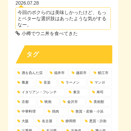
2026.07.28
今回のボクらのは美味しかったけど、もっ
とベターな選択肢はあったような気がする
なー。
小樽でウニ丼を食べてきた
タグ
酒を呑んだ店
福井市
越前市
鯖江市
蕎麦
音楽
ラーメン
マンガ
イタリアン・フレンチ
東京
寿司
京都
映画
金沢市
美術館
中華料理
焼肉
敦賀・若狭・小浜
大阪
名古屋
静岡県
悪質・詐欺
三重県
石川県
北海道
勝山市