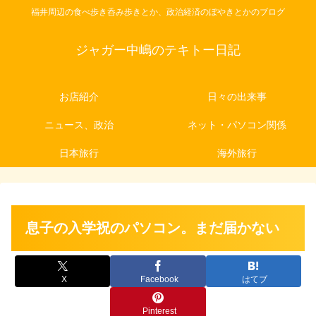
福井周辺の食べ歩き呑み歩きとか、政治経済のぼやきとかのブログ
ジャガー中嶋のテキトー日記
お店紹介
日々の出来事
ニュース、政治
ネット・パソコン関係
日本旅行
海外旅行
息子の入学祝のパソコン。まだ届かない
X
Facebook
はてブ
Pinterest