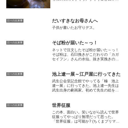
実はめんどくさいのだが、それも様式美
だと思えばよし。呑みやすくてつい、す
るすると進んでしまう。有機肥料を用い
て栽培しました「紅系の甘...
だいすきなお母さんへ
日々の出来事
子供が書いたお守りデス。
そば粉が届いた～っ！
日々の出来事
ネットで注文したそば粉が届いた～っ！
そば粉は、石臼挽きがこだわりの「カガ
セイフン」さんの水仙。抜き実挽きの白
い上品なそば粉だ。早刈り新そばのシー
ルも貼ってある。うまそー。産地証明に
は製粉日の記載が！10cmほど雪が降りま
池上遼一展～江戸屋に行ってきた
日々の出来事
したって書いてあるか...
武生公会堂記念館でやってる「極 池上
遼一展」に行ってきた。池上遼一先生は
武生出身の劇画家。初めて先生の絵を見
たのは少年サンデーで連載していた男
組。あの絵には衝撃を受けたなぁ。会場
ではその男組の直筆原稿も含め過去から
世界征服
日々の出来事
現在までの直筆原稿が展示さ...
この本、面白い。笑いながら読んで世界
征服ってやっぱり無理だって思った。
「世界征服」は可能か? (ちくまプリマー
新書 61)あれ？でも・・googleなら可能か