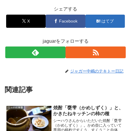
シェアする
X
Facebook
はてブ
jaguarをフォローする
ジャガー中嶋のテキトー日記
関連記事
焼酎「甕雫（かめしずく）」と、
日々の出来事
かきたねキッチンの柿の種
シーハウさんからいただいた焼酎「甕雫
（かめしずく）」。かめ壺に入っていて
専用の柄杓ですくう。すくうこと自体は