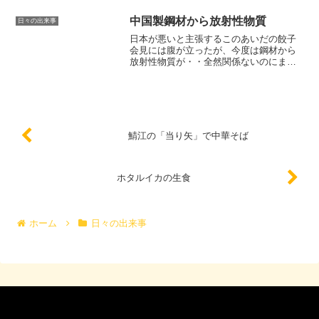
もしれないのだ。
中国製鋼材から放射性物質
日々の出来事
日本が悪いと主張するこのあいだの餃子
会見には腹が立ったが、今度は鋼材から
放射性物質が・・全然関係ないのにまた
また日本のせいにされたりして・・
鯖江の「当り矢」で中華そば
ホタルイカの生食
ホーム
日々の出来事