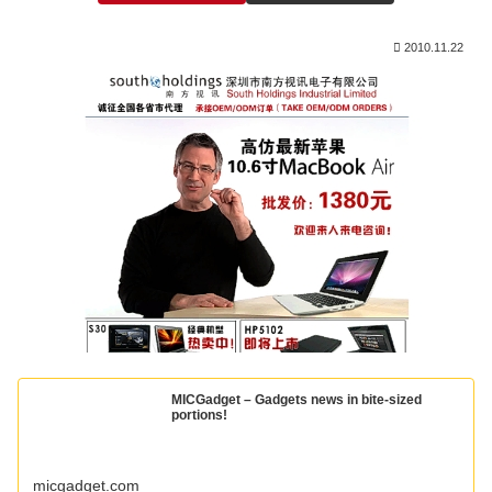
2010.11.22
MICGadget – Gadgets news in bite-sized
portions!
micgadget.com