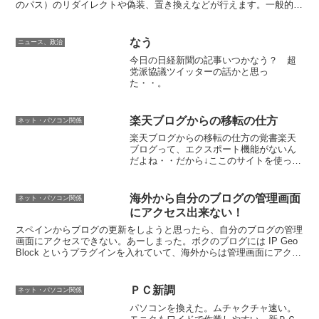
のパス）のリダイレクトや偽装、置き換えなどが行えます。一般的な
正規表現を利用してRewri...
なう
ニュース、政治
今日の日経新聞の記事いつかなう？ 超
党派協議ツイッターの話かと思っ
た・・。
楽天ブログからの移転の仕方
ネット・パソコン関係
楽天ブログからの移転の仕方の覚書楽天
ブログって、エクスポート機能がないん
だよね・・だから↓ここのサイトを使って
エクスポートひと月ごとにエクスポート
ファイルを作成する形エクスポートファ
イルの形式はMT日付がうまく読み取れな
海外から自分のブログの管理画面
ネット・パソコン関係
いので修正。画像など...
にアクセス出来ない！
スペインからブログの更新をしようと思ったら、自分のブログの管理
画面にアクセスできない。あーしまった。ボクのブログには IP Geo
Block というプラグインを入れていて、海外からは管理画面にアクセ
スできなくなっていたんだった。まあ、でも...
ＰＣ新調
ネット・パソコン関係
パソコンを換えた。ムチャクチャ速い。