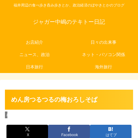
福井周辺の食べ歩き呑み歩きとか、政治経済のぼやきとかのブログ
ジャガー中嶋のテキトー日記
お店紹介
日々の出来事
ニュース、政治
ネット・パソコン関係
日本旅行
海外旅行
めん房つるつるの梅おろしそば
お店紹介
X
Facebook
はてブ