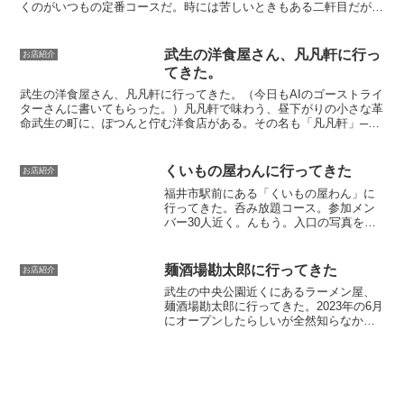
くのがいつもの定番コースだ。時には苦しいときもある二軒目だが、
今回は割といけそう。テーブル席に座ったら横のテレビ...
武生の洋食屋さん、凡凡軒に行っ
お店紹介
てきた。
武生の洋食屋さん、凡凡軒に行ってきた。（今日もAIのゴーストライ
ターさんに書いてもらった。）凡凡軒で味わう、昼下がりの小さな革
命武生の町に、ぽつんと佇む洋食店がある。その名も「凡凡軒」──
名前は平凡、だがその中身は凡庸にあらず。そう断言した...
くいもの屋わんに行ってきた
お店紹介
福井市駅前にある「くいもの屋わん」に
行ってきた。呑み放題コース。参加メン
バー30人近く。んもう。入口の写真を撮
りたいのに、Iさん、邪魔なのだ。まあ、
この人を筆頭にユーチューブで有名な人
とか、会社のそばで自分の車の中で休ん
麺酒場勘太郎に行ってきた
お店紹介
でいたら職質にあった...
武生の中央公園近くにあるラーメン屋、
麺酒場勘太郎に行ってきた。2023年の6月
にオープンしたらしいが全然知らなかっ
たので来店は初めて。お昼はラーメン屋
で、夜は酒場としても利用できるという
形態か。いや、昼も飲めばいいのかな
（笑）。ボクはメニュ...