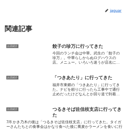
jaguar
関連記事
餃子の珍万に行ってきた
お店紹介
今回のランチ会は中華。武生の「餃子の
珍万」。中華らしからぬログハウスの
店。メニュー。いろいろ迷うが店名に
「餃子の」と書いてあるんだから餃子は
はずせんやろ。あと妻がラーメンを頼む
みたいなのでボクは五目ラーメンにして
「つきあたり」に行ってきた
お店紹介
みた。トールくんは黒板のラン...
福井市東郷の「つきあたり」に行ってき
た。ナビを頼りに行ったら工事中で通行
止めだったけどなんとか回り道で到着。
店名通り突き当りにある。営業中だっ
た。よかった。というか、まだ正午前な
のに駐車場に車いっぱい停まってるし。
つるきそば佐佳枝支店に行ってき
お店紹介
店内に入ると女性の客でいっ...
た
7/8 かき乃木の後は「つるきそば佐佳枝支店」に行ってきた。タイガ
ーさんたちとの食事会はかなり食べた後に蕎麦かラーメンを食いに行