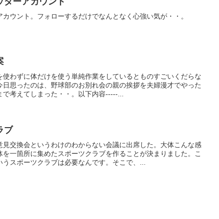
ッターアカウント
アカウント。フォローするだけでなんとなく心強い気が・・。
案
を使わずに体だけを使う単純作業をしているとものすごいくだらな
今日思ったのは、野球部のお別れ会の親の挨拶を夫婦漫才でやった
考えてしまった・・。以下内容-----...
ラブ
意見交換会というわけのわからない会議に出席した。大体こんな感
体を一箇所に集めたスポーツクラブを作ることが決まりました。こ
うスポーツクラブは必要なんです。そこで、...