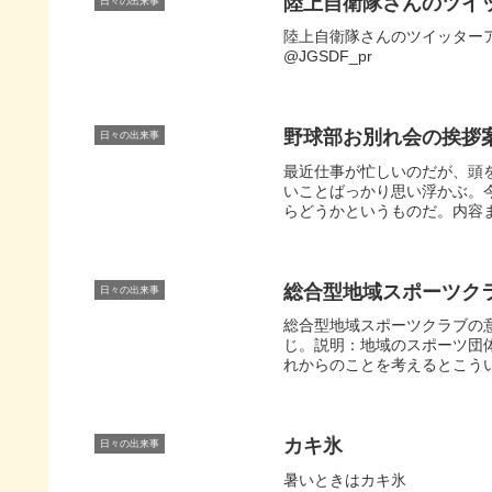
陸上自衛隊さんのツイ
日々の出来事
陸上自衛隊さんのツイッター
@JGSDF_pr
野球部お別れ会の挨拶
日々の出来事
最近仕事が忙しいのだが、頭
いことばっかり思い浮かぶ。
らどうかというものだ。内容まで
総合型地域スポーツク
日々の出来事
総合型地域スポーツクラブの
じ。説明：地域のスポーツ団
れからのことを考えるとこうい
カキ氷
日々の出来事
暑いときはカキ氷