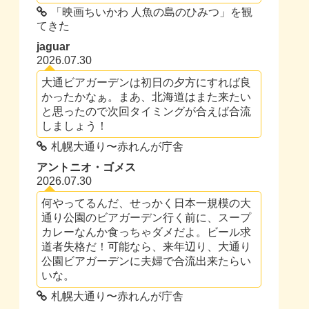
「映画ちいかわ 人魚の島のひみつ」を観
てきた
jaguar
2026.07.30
大通ビアガーデンは初日の夕方にすれば良
かったかなぁ。まあ、北海道はまた来たい
と思ったので次回タイミングが合えば合流
しましょう！
札幌大通り〜赤れんが庁舎
アントニオ・ゴメス
2026.07.30
何やってるんだ、せっかく日本一規模の大
通り公園のビアガーデン行く前に、スープ
カレーなんか食っちゃダメだよ。ビール求
道者失格だ！可能なら、来年辺り、大通り
公園ビアガーデンに夫婦で合流出来たらい
いな。
札幌大通り〜赤れんが庁舎