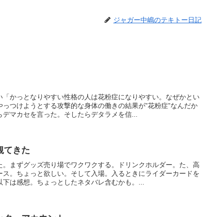
ジャガー中嶋のテキトー日記
い「かっとなりやすい性格の人は花粉症になりやすい。なぜかとい
やっつけようとする攻撃的な身体の働きの結果が”花粉症”なんだか
デマカセを言った。そしたらデタラメを信...
観てきた
た。まずグッズ売り場でワクワクする。ドリンクホルダー。た、高
ース。ちょっと欲しい。そして入場。入るときにライダーカードを
下は感想。ちょっとしたネタバレ含むかも。...