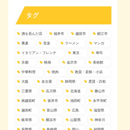
タグ
酒を呑んだ店
福井市
越前市
鯖江市
蕎麦
音楽
ラーメン
マンガ
イタリアン・フレンチ
東京
寿司
京都
映画
金沢市
美術館
中華料理
焼肉
敦賀・若狭・小浜
大阪
名古屋
静岡県
悪質・詐欺
三重県
石川県
北海道
勝山市
南越前町
坂井市
池田町
永平寺町
越前町
富山県
広島
滋賀県
岐阜県
横浜市
山梨県
神奈川
長野県
島根県
岡山
福岡県