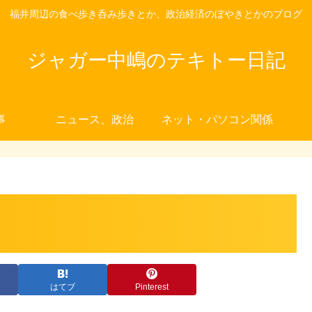
福井周辺の食べ歩き呑み歩きとか、政治経済のぼやきとかのブログ
ジャガー中嶋のテキトー日記
事
ニュース、政治
ネット・パソコン関係
はてブ
Pinterest