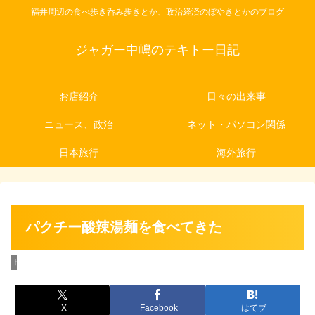
福井周辺の食べ歩き呑み歩きとか、政治経済のぼやきとかのブログ
ジャガー中嶋のテキトー日記
お店紹介
日々の出来事
ニュース、政治
ネット・パソコン関係
日本旅行
海外旅行
パクチー酸辣湯麺を食べてきた
日々の出来事
X
Facebook
はてブ