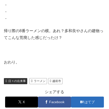
・
・
・
帰り際の8番ラーメンの横。あれ？多和良やさんの建物っ
てこんな荒廃した感じだったけ？
おわり。
日々の出来事
ラーメン
越前市
シェアする
X
Facebook
はてブ