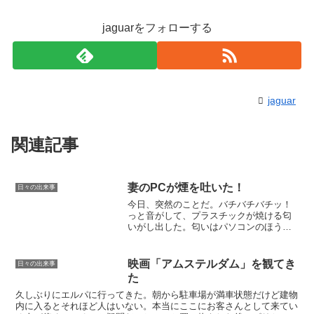
jaguarをフォローする
jaguar
関連記事
妻のPCが煙を吐いた！
日々の出来事
今日、突然のことだ。バチバチバチッ！
っと音がして、プラスチックが焼ける匂
いがし出した。匂いはパソコンのほうか
らだ。最初は自分のパソコンかと思った
が、その隣にある妻のPCが音と匂いの原
因だった。様子を見てもう一度つけてみ
映画「アムステルダム」を観てき
日々の出来事
たが、すぐに煙が出てき...
た
久しぶりにエルパに行ってきた。朝から駐車場が満車状態だけど建物
内に入るとそれほど人はいない。本当にここにお客さんとして来てい