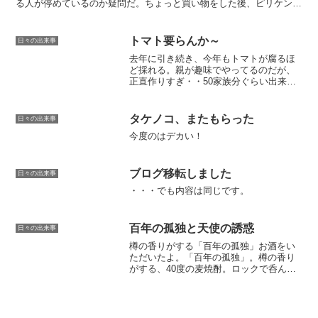
る人が停めているのか疑問だ。ちょっと買い物をした後、ピリケンで
食事。五目ラーメンを食べてみた。結構美味い。野菜が新鮮...
トマト要らんか～
日々の出来事
去年に引き続き、今年もトマトが腐るほ
ど採れる。親が趣味でやってるのだが、
正直作りすぎ・・50家族分ぐらい出来て
るんじゃないか？（笑）というわけでト
マト欲しい人はうちに来て頂けたらタダ
であげます。味はかなりの上等品です。
タケノコ、またもらった
日々の出来事
甘くておいしい。水は余...
今度のはデカい！
ブログ移転しました
日々の出来事
・・・でも内容は同じです。
百年の孤独と天使の誘惑
日々の出来事
樽の香りがする「百年の孤独」お酒をい
ただいたよ。「百年の孤独」。樽の香り
がする、40度の麦焼酎。ロックで呑んだ
が、かなりうまい。ちょっとウイスキー
っぽい感じかな。酒の誘惑と仕事同じ箱
に「天使の誘惑」も入ってたんだけど、
これは、アレだね。お酒...