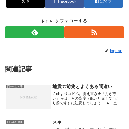
X
Facebook
はてブ
jaguarをフォローする
jaguar
関連記事
地震の前兆とよくある間違い
日々の出来事
２chよりコピペ。覚え書き★「月が赤
い」時は、月の高度（低いと赤くて当た
り前です）に注意しましょう！ ★「空が
明るい」時は、天気を確認しましょう！
（雨や雪の降る前後だと明るくて当たり
前です） ★雷鳴と地鳴りの区別をつけま
しょう。 ★夜中のカ...
スキー
日々の出来事