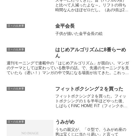
スキーに行ってきた。昔（バブルの頃）
と比べて人減ったよな～。リフトの待ち
時間なんかほぼゼロだし。（あの頃は20
分ぐらい待つのが当たり前だっ
た・・。）天気は曇り。雪質もよくてか
なり楽しめた。帰り間際には吹雪いて寒
金平会長
日々の出来事
かったけど、まあそのぐらいは仕...
子供が描いた金平会長の絵
はじめアルゴリズムに8番らーめ
日々の出来事
ん
週刊モーニングで連載中の「はじめアルゴリズム」が面白い。マンガ
のテーマとしては変わっている数学の話。で、先週のモーニングを見
ていたら（遅い！）マンガの中で気になる場面が出てきた。これって
8番らーめん？８が６にはなってるけどね。調べたら作者の...
フィットボクシング２を買った
日々の出来事
フィットボクシング２を買った。フィッ
トボクシングの１を半年ほどやった後、
しばらくFiNC HOME FiT（フィンクホー
ムフィット）をやってはいてある程度は
楽しんでいたが、格闘技と違う動きが
時々入るのでそれが気になったなあ。フ
うみがめ
日々の出来事
ィットボクシン...
うちの親父が、「Ｏ型で、うみがめ座の
男は宝くじに当たり易い」と言って