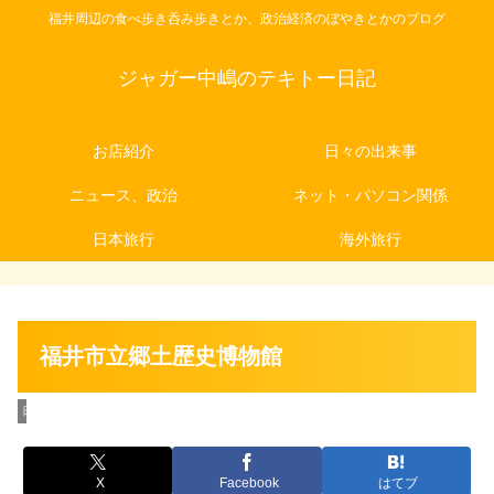
福井周辺の食べ歩き呑み歩きとか、政治経済のぼやきとかのブログ
ジャガー中嶋のテキトー日記
お店紹介
日々の出来事
ニュース、政治
ネット・パソコン関係
日本旅行
海外旅行
福井市立郷土歴史博物館
日々の出来事
X
Facebook
はてブ