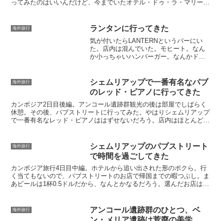
ってみたのはいいんだけど、今までいたオテル・ドゥ・ラ・マリーヌ
からの入り口が遠い。やっとたどり着いたと思ったら塀の内...
ランタンに行ってきた
海外旅行
気が付いたらLANTERNというバーにい
た。店内は混んでいた。モヒート。なん
か小っちゃいハンバーガー。なんかドン
タコスみたいなやつ。シーザーサラダと
ナッツ。しばらくしたらビートのある音
楽とともにレーザービームを駆使したシ
シェムリアップで一番有名なパブ
海外旅行
ョーが始まった。バー...
のレッド・ピアノに行ってきた
カンボジア2日目後編。アンコール遺跡群観光の後は部屋でしばらく
休憩。その後、パブストリートに行ってみた。やはりシェムリアップ
で一番有名なレッド・ピアノははずせないだろう。店内はほとんど西
洋人かな。ANCHOR DRAFT 1.5ドルレッドピ...
シェムリアップのパブストリート
海外旅行
で時間を過ごしてきた
カンボジア旅行4日目中編。ホテルから追い出された形のボクら。行
く当てもないので、パブストリートのお店で帰国までの暇つぶし。ま
あビールは1杯0.5ドルだから、なんとかなるだろう。選んだお店はク
メール・ファミリー・レストラン。ただ、クメール料理...
アンコール遺跡群のひとつ、ベ
海外旅行
ン・メリア遺跡は荒廃の美学