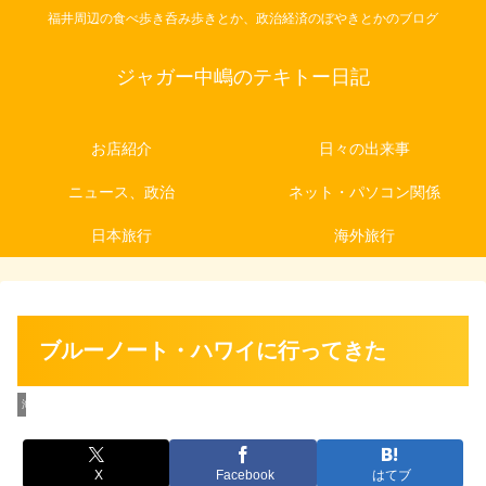
福井周辺の食べ歩き呑み歩きとか、政治経済のぼやきとかのブログ
ジャガー中嶋のテキトー日記
お店紹介
日々の出来事
ニュース、政治
ネット・パソコン関係
日本旅行
海外旅行
ブルーノート・ハワイに行ってきた
海外旅行
X
Facebook
はてブ