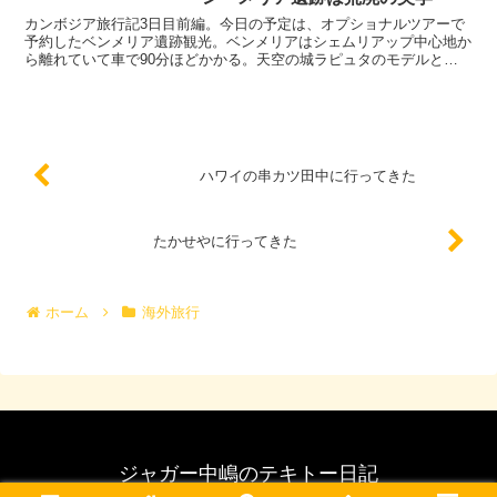
カンボジア旅行記3日目前編。今日の予定は、オプショナルツアーで
予約したベンメリア遺跡観光。ベンメリアはシェムリアップ中心地か
ら離れていて車で90分ほどかかる。天空の城ラピュタのモデルとな
ったとも言われている。オプショナルツアーの同行者は、ボ...
ハワイの串カツ田中に行ってきた
たかせやに行ってきた
ホーム
海外旅行
ジャガー中嶋のテキトー日記