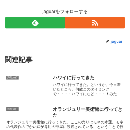
jaguarをフォローする
jaguar
関連記事
ハワイに行ってきた
海外旅行
ハワイに行ってきた。というか、今日着
いたところ。何故このタイミング
で・・・・ハワイになど・・・！みたい
なことは置いといて、ハワイにいるんだ
からしょうがない。宿泊はシェラトンホ
テル。泊まる部屋からの眺め。夢じゃな
オランジュリー美術館に行ってき
海外旅行
いのだ。現実である。ホッ・・・...
た
オランジュリー美術館に行ってきた。ここの売りはモネの水蓮。モネ
の代表作のでかい絵が専用の部屋に設置されている。ということで行