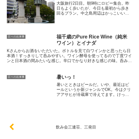
大阪旅行2日目。朝9時にロビー集合。昨
日もよく歩いたが、今日も最初から歩き
回るプラン。中之島周辺はかっこいい建
造物がいっぱいあるみたいなので、それ
らを見に行くことにした。まず、御堂筋
線の梅田駅で大きな荷物をロッカーに入
れる。これで歩き回るの...
福千歳のPure Rice Wine（純米
日々の出来事
ワイン）とイナダ
Kさんからお酒をいただいた。ボトルを見て白ワインかと思ったら日
本酒！すっきりして呑みやすい。ワイン酵母を使ってるので丁度ワイ
ンと日本酒の間みたいな感じ。辛口でかなり好きな感じの味。呑み方
は冷やしてストレートかロックと書いてあったので、お手軽...
暑いっ！
日々の出来事
暑いとときはビールだ。いや、最近はビ
ールというか新ジャンルでOK。今はクリ
アアサヒが冷蔵庫で冷えてます。けっこ
う好き。
飲み会三連荘、三発目