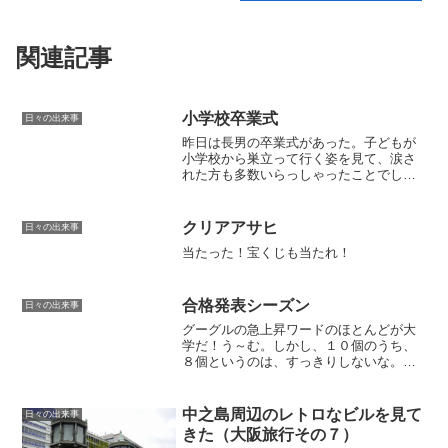
関連記事
小学校卒業式
日々の出来事
昨日は長男の卒業式があった。子どもが
小学校から巣立って行く姿を見て、涙さ
れた方も多数いらっしゃったことでしょ
う。しかし感動的な卒業式とは裏腹に、
歌を歌っている最中に変な顔をして卒業
生を笑わせようとしている子がいたらし
クリアアサヒ
日々の出来事
い。すいません・・うちの...
当たった！宝くじも当たれ！
合格発表シーズン
日々の出来事
グーグルの急上昇ワードのほとんどが大
学だ！う～む。しかし、１０個のうち、
８個というのは、すっきりしないな。全
て大学になるのを見るまでリロードする
か！？（暇人か・・。）
中之島周辺のレトロなビルを見て
日々の出来事
きた（大阪旅行その７）