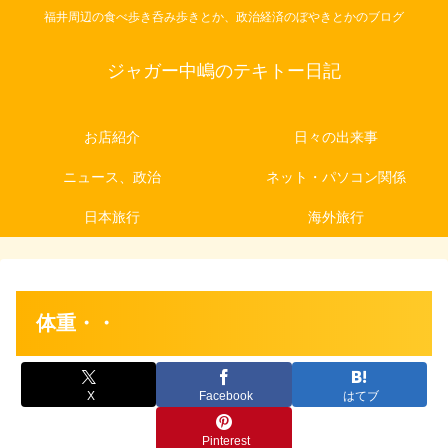
福井周辺の食べ歩き呑み歩きとか、政治経済のぼやきとかのブログ
ジャガー中嶋のテキトー日記
お店紹介
日々の出来事
ニュース、政治
ネット・パソコン関係
日本旅行
海外旅行
体重・・
X
Facebook
はてブ
Pinterest