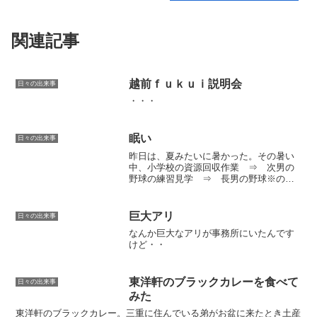
関連記事
越前ｆｕｋｕｉ説明会
日々の出来事
・・・
眠い
日々の出来事
昨日は、夏みたいに暑かった。その暑い
中、小学校の資源回収作業 ⇒ 次男の
野球の練習見学 ⇒ 長男の野球※の試
合見学と一日中外にいたせいか、今日は
すごく眠い・・。※長男はすでに小学校
野球部はOBなのだが、地区の小学6年生
巨大アリ
日々の出来事
連合の野球部が短期間な...
なんか巨大なアリが事務所にいたんです
けど・・
東洋軒のブラックカレーを食べて
日々の出来事
みた
東洋軒のブラックカレー。三重に住んでいる弟がお盆に来たとき土産