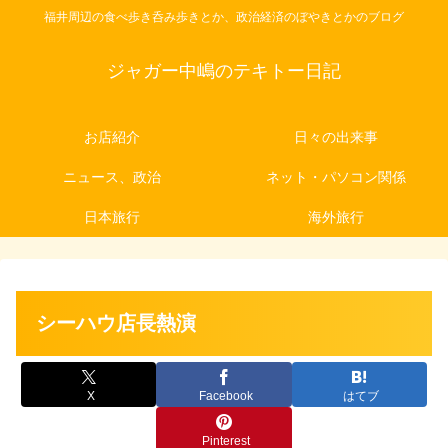
福井周辺の食べ歩き呑み歩きとか、政治経済のぼやきとかのブログ
ジャガー中嶋のテキトー日記
お店紹介
日々の出来事
ニュース、政治
ネット・パソコン関係
日本旅行
海外旅行
シーハウ店長熱演
X
Facebook
はてブ
Pinterest