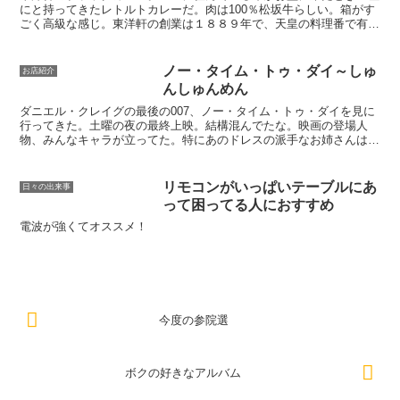
にと持ってきたレトルトカレーだ。肉は100％松坂牛らしい。箱がす
ごく高級な感じ。東洋軒の創業は１８８９年で、天皇の料理番で有名
な秋山徳蔵も料理長だったときがあるとか。ということで...
ノー・タイム・トゥ・ダイ～しゅ
お店紹介
んしゅんめん
ダニエル・クレイグの最後の007、ノー・タイム・トゥ・ダイを見に
行ってきた。土曜の夜の最終上映。結構混んでたな。映画の登場人
物、みんなキャラが立ってた。特にあのドレスの派手なお姉さんはス
ピンオフ作品出来そうな感じ。感想はいろいろあるがネタバ...
リモコンがいっぱいテーブルにあ
日々の出来事
って困ってる人におすすめ
電波が強くてオススメ！
今度の参院選
ボクの好きなアルバム