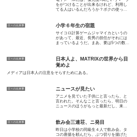
をがつけることが出来るけれど、利用し
てる人はいるんだろうか？ボクの使って
るメールソフトではこのように表示され
る。でも、このマークがついてたら、迷
わずゴミ箱だな。なんか、「ボクはスパ
小学６年生の宿題
日々の出来事
ムメールだよ。えへへ・...
サイコロ計算ゲームジャマイカというの
があって、最近、長男の担任がそれには
まっているようだ。まあ、要は5つの数字
を使って目的の数字を作るというゲーム
だ。例えば5,5,4,4,3 ⇒ 43 なら
(5×4)+(5×4)+35,5,4,4,3 ⇒...
日本人よ、MATRIXの世界から目
日々の出来事
覚めよ
メディアは日本人の注意をそらすためにある。
ニュースが見たい
日々の出来事
アニメを見ていた子供にと言ったら、と
言われた。そんなこと言ったら、明日の
ニュースのほうがもっと最新だし、来週
のニュースのほうがさらに最新
だ。・・・いつまで経っても見れんじゃ
ないか。
飲み会三連荘、ニ発目
日々の出来事
昨日は小学校の同級生４人で飲み会。タ
コの唐揚を頼んだら、ぶつ切りを揚げた