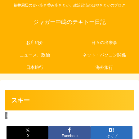
福井周辺の食べ歩き呑み歩きとか、政治経済のぼやきとかのブログ
ジャガー中嶋のテキトー日記
お店紹介
日々の出来事
ニュース、政治
ネット・パソコン関係
日本旅行
海外旅行
スキー
日々の出来事
X
Facebook
はてブ