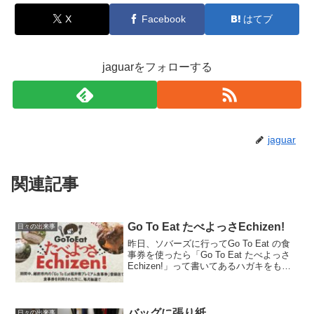
X
Facebook
はてブ
jaguarをフォローする
jaguar
関連記事
Go To Eat たべよっさEchizen!
日々の出来事
昨日、ソバーズに行ってGo To Eat の食
事券を使ったら「Go To Eat たべよっさ
Echizen!」って書いてあるハガキをもら
った。全然知らなかったけれど越前市と
のコラボらしい。期間中、越前市内で食
事券を使うと、毎月抽選で12名に...
バッグに張り紙
日々の出来事