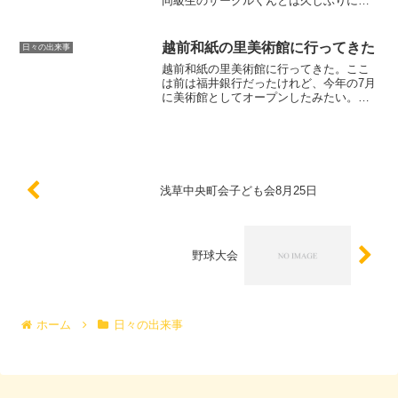
同級生のサークルくんとは久しぶりに会
った。PJちゃんも久しぶりだな。ぼんじ
り。スナフキンちゃんが北海道から持ち
帰って来た日本酒。なんかエラいノリの
越前和紙の里美術館に行ってきた
日々の出来事
いいやつがいたな。スナ...
越前和紙の里美術館に行ってきた。ここ
は前は福井銀行だったけれど、今年の7月
に美術館としてオープンしたみたい。全
然知らんかったな。なお、この日のお目
当ては知り合いの知り合いのパリ在住の
人の展示会だった。田舎の美術館にして
は入館料800円は高い...
浅草中央町会子ども会8月25日
野球大会
ホーム
日々の出来事