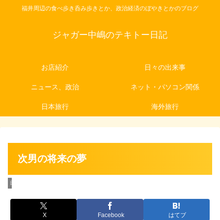
福井周辺の食べ歩き呑み歩きとか、政治経済のぼやきとかのブログ
ジャガー中嶋のテキトー日記
お店紹介
日々の出来事
ニュース、政治
ネット・パソコン関係
日本旅行
海外旅行
次男の将来の夢
日々の出来事
X
Facebook
はてブ