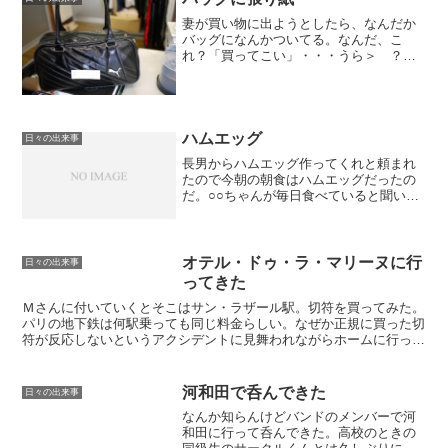
妻が買い物に出ようとしたら、なんだか
バッグになんかついてる。なんだ、こ
れ？「買ってこい」・・・うら＞ ？
裏？「チーズバーガー×2、フライドポテ
ト×2（M)、チキンナゲット×2」子どもた
ちのリクエストか・・。・・・30分後妻
は当然、買ってきま...
ハムエッグ
日々の出来事
長男からハムエッグ作ってくれと頼まれ
たので今朝の朝食はハムエッグだったの
だ。○○ちゃんが毎日食べていると聞い
て、自分も食べたくなったらしい。長男
が食べてみて一言。「俺、ハムと卵がく
っついてるより別々のほうがいい。なん
で一緒にするんや。」・・...
オテル・ドゥ・ラ・マリーヌに行
日々の出来事
ってきた
Ｍさんに付いていくとそこはサン・ラザール駅。切符を買ってみた。
パリの地下鉄は何駅乗っても同じ料金らしい。なぜか正規に買った切
符が反応しないというアクシデントに見舞われながらホームに行っ
た。パリの地下鉄は次の駅が書いていない（書いてあるのかも...
河和田で呑んできた
日々の出来事
なんか知らんけどバンドのメンバーで河
和田に行って呑んできた。高校のときの