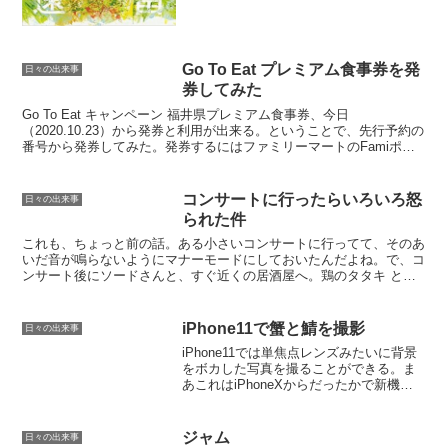
Go To Eat プレミアム食事券を発
日々の出来事
券してみた
Go To Eat キャンペーン 福井県プレミアム食事券、今日
（2020.10.23）から発券と利用が出来る。ということで、先行予約の
番号から発券してみた。発券するにはファミリーマートのFamiポー
トで引き換えチケットを発行。入れる番号は先...
コンサートに行ったらいろいろ怒
日々の出来事
られた件
これも、ちょっと前の話。ある小さいコンサートに行ってて、そのあ
いだ音が鳴らないようにマナーモードにしておいたんだよね。で、コ
ンサート後にソードさんと、すぐ近くの居酒屋へ。鶏のタタキ とか
馬刺しとか白子とか串カツとかまあ、いろいろ食べるにつれ...
iPhone11で蟹と鯖を撮影
日々の出来事
iPhone11では単焦点レンズみたいに背景
をボカした写真を撮ることができる。ま
あこれはiPhoneXからだったかで新機能
ではないけれども。で、初物の越前ガニ
を撮ってみたけどなんか違和感アリ。つ
いでに生鯖ももらったので、網に入れて
ジャム
日々の出来事