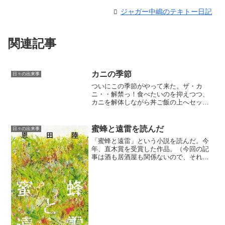
ジャガー中嶋のテキトー日記
関連記事
カニの季節
日々の出来事
ついにこの季節がやって来た。ザ・カ
ニ・・解禁っ！食べたいのを抑えつつ、
カニを解体しながら丼ご飯の上へセッテ
ィングスーパーカニご飯の完成だ。説明
しよう。スーパーカニご飯は、わさびと
醤油でいっそうおいしくなるのだっ！
蜜蜂と遠雷を読んだ
日々の出来事
「蜜蜂と遠雷」という小説を読んだ。今
年、直木賞を受賞した作品。（今回の記
事は酒も居酒屋も関係ないので、それを
見にここに来ている人は関係ない話でゴ
メン。）ボクは本はほぼマンガしか読ま
ないけど、たまに小説も読むのだ（笑）
蜜蜂と遠雷はクラシック音...