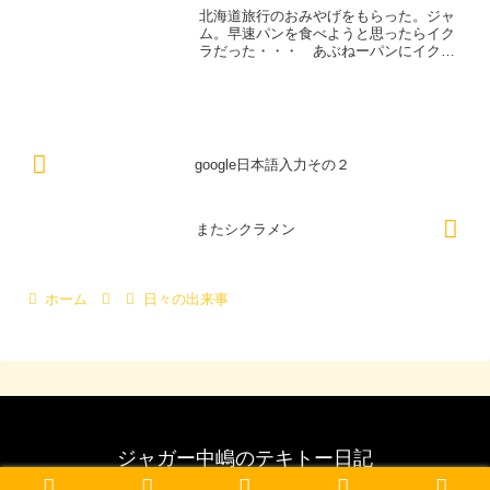
干したのも...
北海道旅行のおみやげをもらった。ジャ
ム。早速パンを食べようと思ったらイク
ラだった・・・ あぶねーパンにイクラ
乗せてたべるとこだった・・（しかもピ
リ辛）
google日本語入力その２
またシクラメン
ホーム
日々の出来事
ジャガー中嶋のテキトー日記