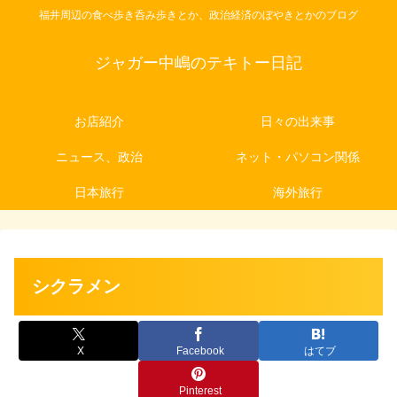
福井周辺の食べ歩き呑み歩きとか、政治経済のぼやきとかのブログ
ジャガー中嶋のテキトー日記
お店紹介
日々の出来事
ニュース、政治
ネット・パソコン関係
日本旅行
海外旅行
シクラメン
X
Facebook
はてブ
Pinterest