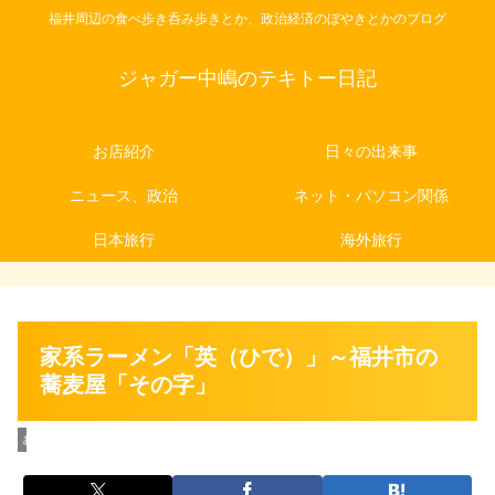
福井周辺の食べ歩き呑み歩きとか、政治経済のぼやきとかのブログ
ジャガー中嶋のテキトー日記
お店紹介
日々の出来事
ニュース、政治
ネット・パソコン関係
日本旅行
海外旅行
家系ラーメン「英（ひで）」～福井市の
蕎麦屋「その字」
お店紹介