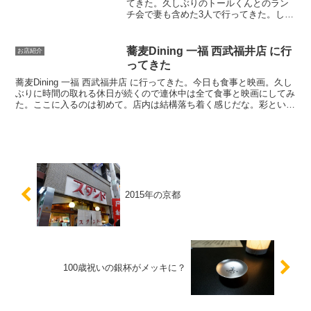
てきた。久しぶりのトールくんとのラン
チ会で妻も含めた3人で行ってきた。しか
し、マイルイのある場所って越前市家久
町なんやね。鯖江市かと思ってた。さら
に家久ってプールのあるところから全然
蕎麦Dining 一福 西武福井店 に行
お店紹介
離れてるやん。店内は混...
ってきた
蕎麦Dining 一福 西武福井店 に行ってきた。今日も食事と映画。久し
ぶりに時間の取れる休日が続くので連休中は全て食事と映画にしてみ
た。ここに入るのは初めて。店内は結構落ち着く感じだな。彩という
セットにしてみた。おろし蕎麦と籠盛りのセット...
2015年の京都
100歳祝いの銀杯がメッキに？