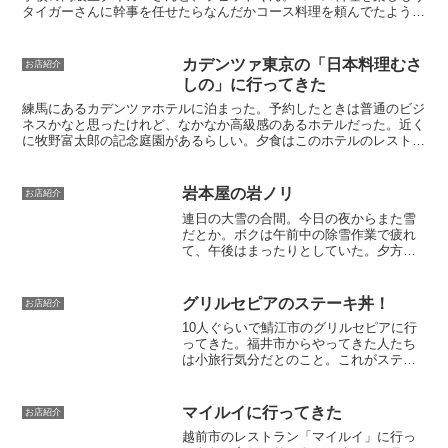
タイガーさんに幹事を任せたらなんだかコース料理を頼んでたよう
で、今日は3,000円コースのようだ。呑み屋でコース料理...
カデンツァ東京の「日本料理むさ
お店紹介
しの」に行ってきた
練馬にあるカデンツァホテルに泊まった。予約したときは普通のビジ
ネスかなと思ったけれど、なかなか高級感のあるホテルだった。近く
に牧野富太郎の記念庭園があるらしい。夕食はこのホテルのレストラ
ン「日本料理むさしの」へ。テーブルからは庭が見えていい...
岩本屋の岩ノリ
お店紹介
連日の大雪の合間。今日の夜からまた雪
だとか。ボクは午前中の除雪作業で疲れ
て、午後はまったりとしていた。夕方、
テレビでは外出は控えましょうとか言っ
てる最中のことだった。妻が岩本屋でも
行くか！とか言い出した。お、お
グリルセピアのステーキ丼！
お店紹介
ぅ・・・。ボクはもうビール呑ん...
10人ぐらいで鯖江市のグリルセピアに行
ってきた。福井市からやってきた人たち
は小旅行気分だとのこと。これがステー
キ丼。肉はすごく柔らかい。刻み海苔が
ご飯の上に乗ってて、それがタレと絡む
ことで味に深みが出てくる。肉を含めた
マイルイに行ってきた
お店紹介
丼ならではハーモーニー...
越前市のレストラン「マイルイ」に行っ