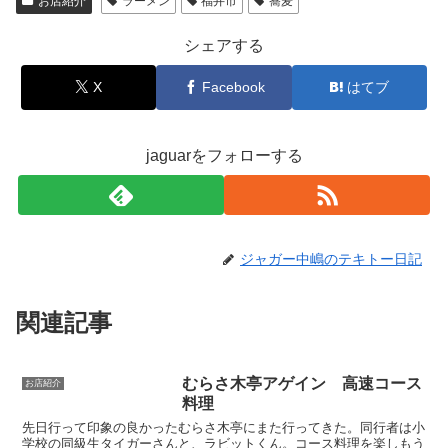
お店紹介
ラーメン
福井市
蕎麦
シェアする
X
Facebook
はてブ
jaguarをフォローする
ジャガー中嶋のテキトー日記
関連記事
むらさ木亭アゲイン 高速コース
お店紹介
料理
先日行って印象の良かったむらさ木亭にまた行ってきた。同行者は小
学校の同級生タイガーさんと、ラビットくん。コース料理を楽しもう