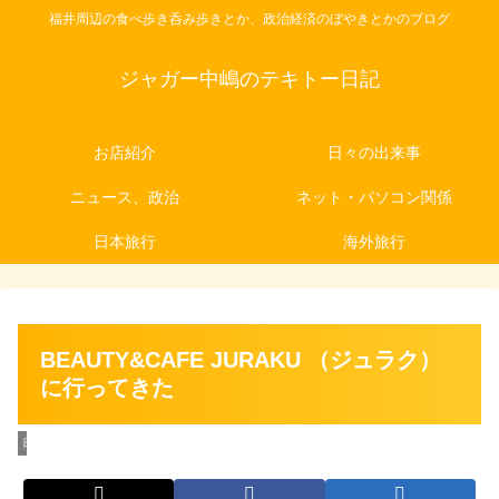
福井周辺の食べ歩き呑み歩きとか、政治経済のぼやきとかのブログ
ジャガー中嶋のテキトー日記
お店紹介
日々の出来事
ニュース、政治
ネット・パソコン関係
日本旅行
海外旅行
BEAUTY&CAFE JURAKU （ジュラク）
に行ってきた
日々の出来事