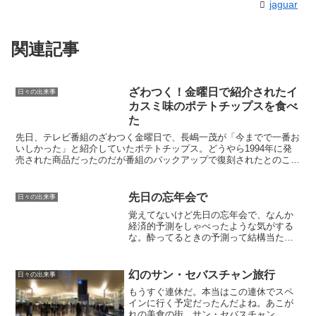
jaguar
関連記事
ざわつく！金曜日で紹介されたイ
日々の出来事
カスミ味のポテトチップスを食べ
た
先日、テレビ番組のざわつく金曜日で、長嶋一茂が「今までで一番お
いしかった」と紹介していたポテトチップス。どうやら1994年に発
売された商品だったのだが番組のバックアップで復刻されたとのこ
と。パッケージにも「ザワつく！金曜日」番組ロゴが入って...
先日の忘年会で
日々の出来事
覚えてないけど先日の忘年会で、なんか
経済的予測をしゃべったような気がする
な。酔ってるときの予測って結構当たる
んだよな・・。何しゃべったかなー。
幻のサン・セバスチャン旅行
日々の出来事
もうすぐ連休だ。本当はこの連休でスペ
インに行く予定だったんだよね。あこが
れの美食の街、サン・セバスチャン。今