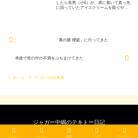
したら長男（小6）が、席に着いて真っ先
に回っていたアイスクリームを取りやが
った。いきなりデザートはないやろ～と
思ったが、ま、子供ならそれもありか。
じゃあ、ボクは生ビール頼んじゃお、と
注文。しばらくしたら、...
「蕎の膳 櫻庭」に行ってきた
串政で世の中の不満をぶちまけてきた
ホーム
日々の出来事
ジャガー中嶋のテキトー日記
© 2007 ジャガー中嶋のテキトー日記.
メニュー
ホーム
検索
トップ
サイドバー