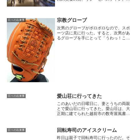
年の1月1日にこんな予定を立ててる。今
頃そわそわしてるんだろうな予定通り進
んでいたなら・・。▼ここからBC = バル
セロナのホテルS...
宗教グローブ
日々の出来事
次男のグローブがボロボロなので、スポ
ーツ店に見に行った。すると、次男があ
るグローブを手にとって「うわっ！この
宗教グローブすごい使いやすい」え？宗
教グローブ？あの・・それ宗教じゃなく
て、今WBCで活躍中の川崎宗則の宗なん
ですが・・最初に宗教グ...
愛山荘に行ってきた
日々の出来事
このあいだの日曜日に、妻とうちの両親
とで愛山荘に行ってきた。愛山荘は、大
正期に建てられた越前市の数寄屋風書院
の邸宅。最近仕事で屋敷ばっかり見てた
ら、うちの親父が好きなのかと勘違いし
たみたいだ。で、行ってみようと誘われ
回転寿司のアイスクリーム
日々の出来事
た。ここで蕎麦も食べるこ...
昨日は親子で回転寿司に行ったのだ。そ