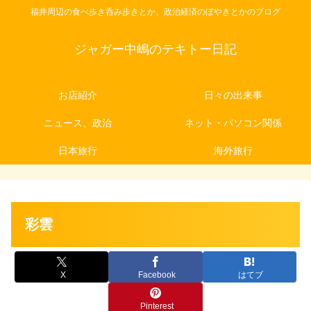
福井周辺の食べ歩き呑み歩きとか、政治経済のぼやきとかのブログ
ジャガー中嶋のテキトー日記
お店紹介
日々の出来事
ニュース、政治
ネット・パソコン関係
日本旅行
海外旅行
彩雲
X
Facebook
はてブ
Pinterest