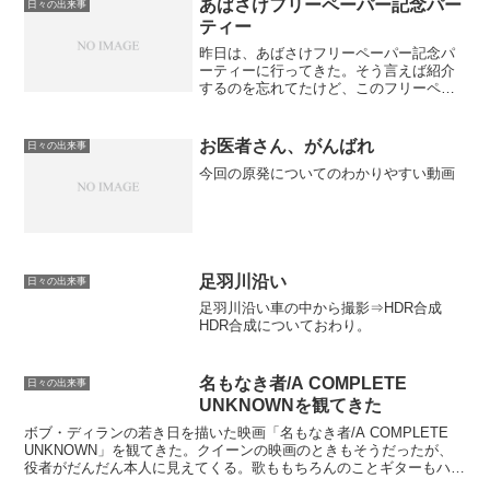
あばさけフリーペーパー記念パー
日々の出来事
現在までの直筆原稿が展示さ...
ティー
昨日は、あばさけフリーペーパー記念パ
ーティーに行ってきた。そう言えば紹介
するのを忘れてたけど、このフリーペー
パーにボクのマンガが載ってます。こち
らのお店 ↓ に置いてあります。
お医者さん、がんばれ
日々の出来事
今回の原発についてのわかりやすい動画
足羽川沿い
日々の出来事
足羽川沿い車の中から撮影⇒HDR合成
HDR合成についておわり。
名もなき者/A COMPLETE
日々の出来事
UNKNOWNを観てきた
ボブ・ディランの若き日を描いた映画「名もなき者/A COMPLETE
UNKNOWN」を観てきた。クイーンの映画のときもそうだったが、
役者がだんだん本人に見えてくる。歌ももちろんのことギターもハー
モニカも上手かったな。なんでも役を演じるため...