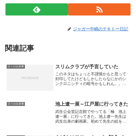
ジャガー中嶋のテキトー日記
関連記事
スリムクラブが予言していた
日々の出来事
このネタはちょっと不謹慎かもと思って
封印してたけどもしかしたらなにかのシ
ンクロニシティの暗号かもしれん。。。
「この世で一番強いのは放射能です。」
「なんとかならんかねー」「民主党です
か？」
池上遼一展～江戸屋に行ってきた
日々の出来事
武生公会堂記念館でやってる「極 池上
遼一展」に行ってきた。池上遼一先生は
武生出身の劇画家。初めて先生の絵を見
たのは少年サンデーで連載していた男
組。あの絵には衝撃を受けたなぁ。会場
ではその男組の直筆原稿も含め過去から