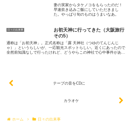
ってPCに接続。STSRE...
妻の実家からタケノコをもらったのだ！
早速炊き込みご飯にしていただきまし
た。やっぱり旬のものはうまいなあ。
お初天神に行ってきた（大阪旅行
日々の出来事
その5）
通称は「お初天神」。正式名称は「露 天神社（つゆのてんじんじ
ゃ）」というらしいが、一応観光スポットらしい。近くにあったので
全然前知識なしで行ったけれど、どうやらこの神社で心中事件があっ
て、それを題材にしたのが、近松門左衛門の曽根崎心中らしい...
テープの音をCDに
カラオケ
ホーム
日々の出来事