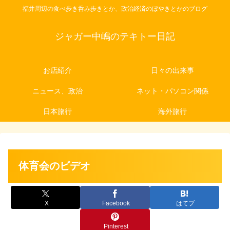
福井周辺の食べ歩き呑み歩きとか、政治経済のぼやきとかのブログ
ジャガー中嶋のテキトー日記
お店紹介
日々の出来事
ニュース、政治
ネット・パソコン関係
日本旅行
海外旅行
体育会のビデオ
X
Facebook
はてブ
Pinterest