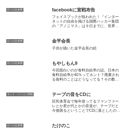
facebookに宣戦布告
日々の出来事
フェイスブックが狙われた！『インター
ネットの自由を掲げる国際ハッカー集団
の「アノニマス」は９日までに、世界最
大の交流サイト「フェイスブック」に対
し、 １１月５日に攻撃をしかけると予
告した。 アノニマスを名乗る人物は、
金平会長
日々の出来事
動画サイト「ユーチューブ...
子供が描いた金平会長の絵
もやしもん9
日々の出来事
今回面白いのが食料自給率の話。日本の
食料自給率が40％ってホント？廃棄され
る食料のことはどうなってる？その数字
には政治的な意図を感じる。というよう
な内容。マンガだとこういう話もどんど
ん出てくるけど、テレビのニュースやワ
テープの音をCDに
ネット・パソコン関係
イドショーだとまったく...
区民体育会で毎年使ってるファンファー
レとか君が代とかの音楽が、テープだと
今後困るということでCDに落としたの
だ。（今年は区民体育会の放送係なの
だ。）またこういうことがあるといけな
いので覚書。ラジカセからライン引っ張
たけのこ
日々の出来事