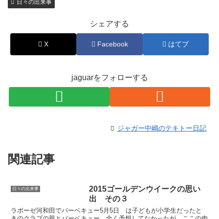
日々の出来事
シェアする
X
Facebook
はてブ
jaguarをフォローする
ジャガー中嶋のテキトー日記
関連記事
2015ゴールデンウイークの思い
日々の出来事
出 その３
ラポーゼ河和田でバーベキュー5月5日 は子どもが小学生だったと
きのクラブの親とバーベキュー。全く予想してなかったが、ここの肉