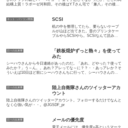
結構上質！ラポーゼ河和田。その後はY.Tさん宅で「兼八」その後は
二次会でYTさん宅へ、ボクは2回目だがいつもたまり場...
SCSI
ネット・パソコン関係
机の中を整理してたら、要らないケーブ
ルが山ほど出てきた。昔のプリンタケー
ブルやらSCSIやら。SCSIなんて読み方
知らない人も多いやろな・・「スカジ
ー」う～む、なんとなくかっこいいよう
な気もしてくる。でも、もう使わないか
「鉄板焜炉ずっと熱々」を使って
日々の出来事
ら捨てよっと・・・。
みた
シーハウさんから今日連絡があったのだ。「あれ、どやった？使って
みたか？」う～ん。。あれ？アレってな～に？？・・あっアレか？そ
ういえば10日ほど前にシーハウさんちに行って、シーハウさんの新
製品のお披露目も交えながら飲み会があったのだ。その時の...
陸上自衛隊さんのツイッターアカ
日々の出来事
ウント
陸上自衛隊さんのツイッターアカウント。フォローするだけでなんと
なく心強い気が・・。@JGSDF_pr
メールの優先度
日々の出来事
電子メールには、優先度=高というマーク