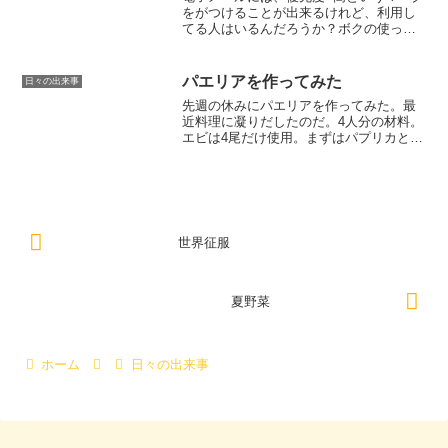
をがつけることが出来るけれど、利用し
てる人はいるんだろうか？ボクの使って
るメールソフトではこのように表示され
る。でも、このマークがついてたら、迷
わずゴミ箱だな。なんか、「ボクはスパ
パエリアを作ってみた
日々の出来事
ムメールだよ。えへへ・...
先週の休みにパエリアを作ってみた。最
近料理に凝りだしたのだ。4人分の材料。
エビは4尾だけ使用。まずはパプリカとピ
ーマンを炒めておく。ユーチューブの人
は焦げ目をつけることで旨味が引き出せ
ると言ってたな。少量の塩とたっぷりの
オリーブでみじん切り...
世界征服
夏野菜
ホーム
日々の出来事