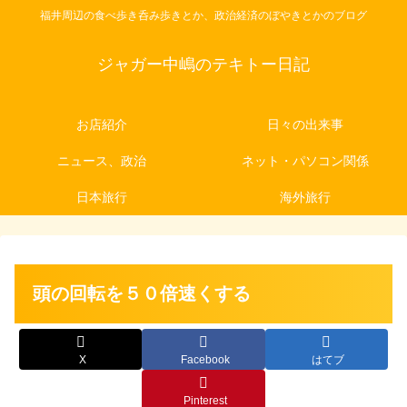
福井周辺の食べ歩き呑み歩きとか、政治経済のぼやきとかのブログ
ジャガー中嶋のテキトー日記
お店紹介
日々の出来事
ニュース、政治
ネット・パソコン関係
日本旅行
海外旅行
頭の回転を５０倍速くする
X
Facebook
はてブ
Pinterest