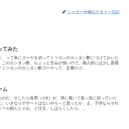
ジャガー中嶋のテキトー日記
ってみた
た。って単にゴーヤを切ってミツカンのカンタン酢につけておいた
。このカンタン酢、ちょっと甘みが強いので、個人的には少し普通
ミツカンのカンタン酢ゴーヤって、定番のゴ...
ーム
たのだ。そしたら長男（小6）が、席に着いて真っ先に回っていた
た。いきなりデザートはないやろ～と思ったが、ま、子供ならそれ
ール頼んじゃお、と注文。しばらくしたら、...