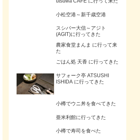
utsuwa CAFE に行って来た
小松空港～新千歳空港
スシバー大信～アジト
(AGIT)に行ってきた
農家食堂まんま に行って来
た
ごはん処 天香 に行ってきた
サフォーク亭 ATSUSHI
ISHIDA に行ってきた
小樽でウニ丼を食べてきた
亜米利館に行ってきた
小樽で寿司を食べた