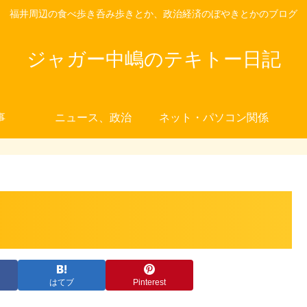
福井周辺の食べ歩き呑み歩きとか、政治経済のぼやきとかのブログ
ジャガー中嶋のテキトー日記
事
ニュース、政治
ネット・パソコン関係
はてブ
Pinterest