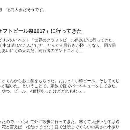
球 徳島大会だそうです。
フトビール祭2017」に行ってきた
リンのイベント「世界のクラフトビール祭2017に行ってきた。
午前中は晴れてたんだけど、だんだん雲行きが怪しくなり、雨が降
あいにくの天気だ。同行者のアントニオく...
ニオくんからお土産をもらった。おおっ！小樽ビール。そして同じ
牛が届いた。ということで、家族で庭でバーベキューをしてみた。
やつ。ビール、4種類あったけどどれもむっ...
ったので、つられて外に散歩に行ってきた。寒くて大嫌いな冬は過
。花と言えば、桜だけではなく庭では腰までぐらいの高さの小振り