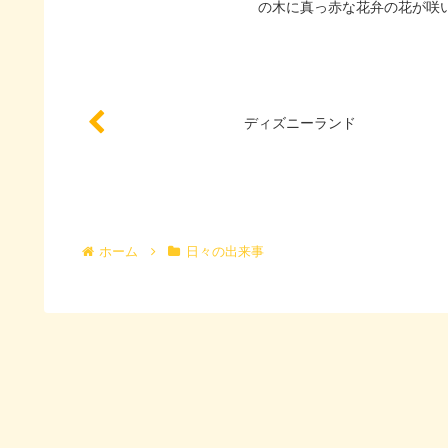
の木に真っ赤な花弁の花が咲い
ディズニーランド
ホーム
日々の出来事