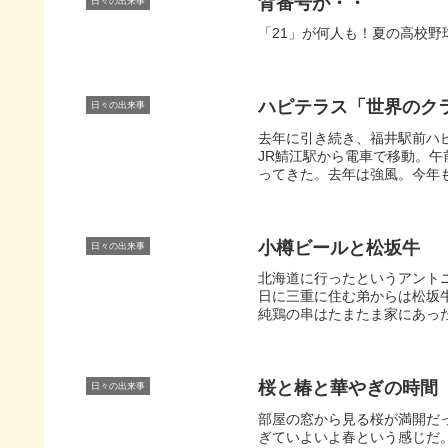
背番号が・・
日々の出来事
「21」が何人も！夏の高校野
ハピテラス「世界のクラ
日々の出来事
去年に引き続き、福井駅前ハピ
JR鯖江駅から電車で移動。
ってきた。去年は強風。今年も
小樽ビールと松坂牛
日々の出来事
北海道に行ったというアント
日に三重に住む弟からは松坂
純鶏の串はたまたま家にあった
桜と椿と華やぎの時間
日々の出来事
部屋の窓から見る桜が満開だ
ぎていよいよ春という感じだ