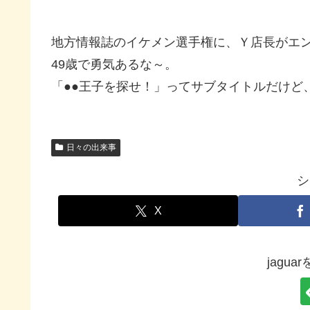
地方情報誌のイケメン選手権に、Ｙ店長がエ
49歳で勇気あるな～。
「●●王子を探せ！」ってサブタイトルだけど
日々の出来事
シ
X
jagu