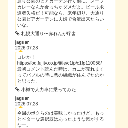
通り公園のビアガーデン行く前に、スープ
カレーなんか食っちゃダメだよ。ビール求
道者失格だ！可能なら、来年辺り、大通り
公園ビアガーデンに夫婦で合流出来たらい
いな。
札幌大通り〜赤れんが庁舎
jaguar
2026.07.28
コレか！
https://fod.fujitv.co.jp/title/c1fp/c1fp110058/
最初コメント読んだ時は、カニが売れまく
ってバブルの時に悪の組織が住んでたのか
と思った。
小樽で人力車に乗ってみた
jaguar
2026.07.28
今回のボクらのは美味しかったけど、もっ
とベターな選択肢はあったような気がする
なー。