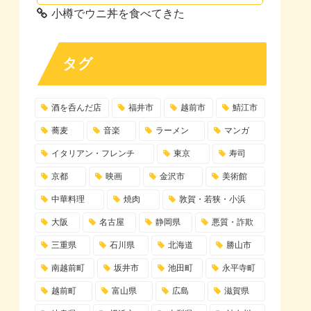
小樽でウニ丼を食べてきた
タグ
酒を呑んだ店
福井市
越前市
鯖江市
蕎麦
音楽
ラーメン
マンガ
イタリアン・フレンチ
東京
寿司
京都
映画
金沢市
美術館
中華料理
焼肉
敦賀・若狭・小浜
大阪
名古屋
静岡県
悪質・詐欺
三重県
石川県
北海道
勝山市
南越前町
坂井市
池田町
永平寺町
越前町
富山県
広島
滋賀県