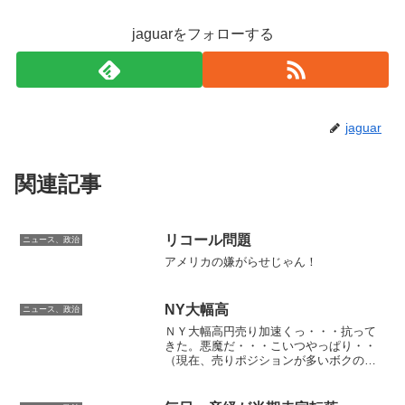
jaguarをフォローする
jaguar
関連記事
リコール問題
ニュース、政治
アメリカの嫌がらせじゃん！
NY大幅高
ニュース、政治
ＮＹ大幅高円売り加速くっ・・・抗って
きた。悪魔だ・・・こいつやっぱり・・
（現在、売りポジションが多いボクの戯
言でした）