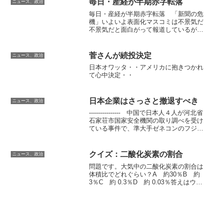
毎日・産経が半期赤字転落
ニュース、政治
毎日・産経が半期赤字転落 「新聞の危
機」いよいよ表面化マスコミは不景気だ
不景気だと面白がって報道しているが、
自分の首を絞めてる締めてるんじゃない
のか？不景気だと広告も出すのも控える
しな・・。
菅さんが続投決定
ニュース、政治
日本オワッタ・・アメリカに抱きつかれ
て心中決定・・
日本企業はさっさと撤退すべき
ニュース、政治
---------------- 中国で日本人４人が河北省
石家荘市国家安全機関の取り調べを受け
ている事件で、準大手ゼネコンのフジタ
（東京都渋谷区）は２４日、同社の社員
４人が中国当局に拘束されているとの情
報があることを明らかにした。 フジタ
クイズ：二酸化炭素の割合
ニュース、政治
に...
問題です。大気中の二酸化炭素の割合は
体積比でどれぐらい？A 約30％B 約
3％C 約 0.3％D 約 0.03％答えはウィ
キペディアでこの割合が多少上下したぐ
らいで温暖化に影響あるかよっ！