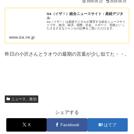
2009.05.12
2018.06.23
iza（イザ！）総合ニュースサイト：産経デジタ
ル
iza（イザ！）は産経デジタルが運営する総合ニュースサイ
トです。政治、経済、国際、社会、スポーツ、芸能といっ
たさまざまなジャンルの記事をご覧いただけます。
www.iza.ne.jp
昨日の小沢さんとラオウの最期の言葉が少し似てた・・。
ニュース、政治
シェアする
X
Facebook
はてブ