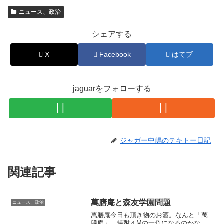
ニュース、政治
シェアする
X
Facebook
はてブ
jaguarをフォローする
ジャガー中嶋のテキトー日記
関連記事
萬膳庵と森友学園問題
ニュース、政治
萬膳庵今日も頂き物のお酒。なんと「萬
膳庵」。焼酎４Mの一角になるのかな。