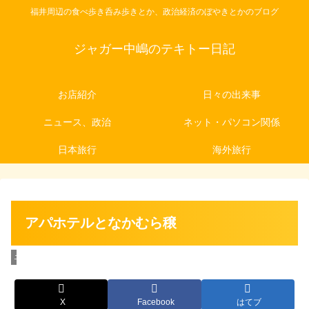
福井周辺の食べ歩き呑み歩きとか、政治経済のぼやきとかのブログ
ジャガー中嶋のテキトー日記
お店紹介
日々の出来事
ニュース、政治
ネット・パソコン関係
日本旅行
海外旅行
アパホテルとなかむら穣
ニュース、政治
X
Facebook
はてブ