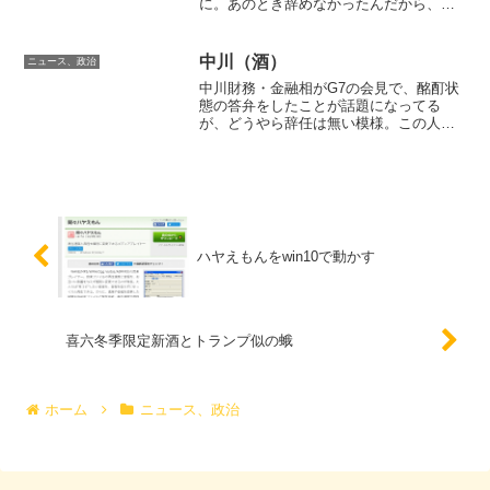
に。あのとき辞めなかったんだから、も
っとしがみつかなきゃ逆にかっこ悪い。
たぶん周りの言うこと聞きすぎ。もっと
自分のやりたいことを好きなようにやっ
中川（酒）
ニュース、政治
たほうが人気上がっただろう...
中川財務・金融相がG7の会見で、酩酊状
態の答弁をしたことが話題になってる
が、どうやら辞任は無い模様。この人は
面白くて好きなので辞めて欲しくなかっ
たのでよかったｗでもまた、明日から政
治は辞める辞めないで空転するんだろう
なあ。もっと議論すること...
ハヤえもんをwin10で動かす
喜六冬季限定新酒とトランプ似の蛾
ホーム
ニュース、政治