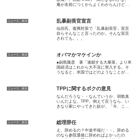
庵が名前につくからよくわからんけど。
とにかく初めて。まあそういうのはどう
でもいいけど、これ、かなりうまいの
だ。香りが絶妙。個人的には焼酎最強の
乱暴副長官宣言
ニュース、政治
王者なのだ。これはすごい。...
仙谷氏、復興対策で「乱暴副長官」宣言
自らそんなこと言ったのか。そんな宣言
されても。。。
オバマかマケインか
ニュース、政治
●副島隆彦 著「連鎖する大暴落」より米
国経済はこれから大不況に突入する。そ
うなると、米国ではどのようなことが起
こるか。貧困層による大暴動であろう。
貧困層の多くは有色人種である。その状
況を冷静化させるのにもっとも効果を発
TPPに関するボクの意見
ニュース、政治
揮するのは、オバマの”...
なんだろうな・・なんていうか、胡散臭
いんだよな。TPP。例えて言うなら、い
きなり家にやってきた奴が、「今、この
投資やらないと損ですよ～。絶対、絶
対、絶対にやるべきです！」って言って
る感じ。そして、その説明聞いても、
総理辞任
ニュース、政治
「みんながはじめるんですよ...
え、辞めるの？中途半端だ・・。辞める
のなら参院選後に辞めればよかったの