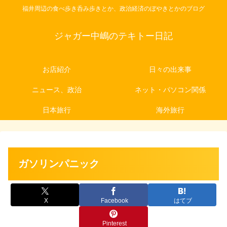
福井周辺の食べ歩き呑み歩きとか、政治経済のぼやきとかのブログ
ジャガー中嶋のテキトー日記
お店紹介
日々の出来事
ニュース、政治
ネット・パソコン関係
日本旅行
海外旅行
ガソリンパニック
X
Facebook
はてブ
Pinterest