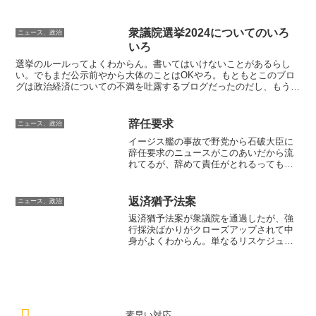
円」とかいうあれだ。なんで借金だけを言って、毎回毎回、資...
衆議院選挙2024についてのいろ
ニュース、政治
いろ
選挙のルールってよくわからん。書いてはいけないことがあるらし
い。でもまだ公示前やから大体のことはOKやろ。もともとこのブロ
グは政治経済についての不満を吐露するブログだったのだし、もうい
いたいことが多すぎて止められんわ。まず言いたいのは裏金問...
辞任要求
ニュース、政治
イージス艦の事故で野党から石破大臣に
辞任要求のニュースがこのあいだから流
れてるが、辞めて責任がとれるってもん
でもないでしょ。前にでも書いたが、
「責任をとる道はもっとずーっと地味で
まっとうな道」なのだ。責任という言葉
返済猶予法案
ニュース、政治
が軽々しく聞こえる。
返済猶予法案が衆議院を通過したが、強
行採決ばかりがクローズアップされて中
身がよくわからん。単なるリスケジュー
ルを促す法案なのか、猶予期間中の利息
は払わなくていいのかマスコミはその辺
ももっと報じろよ・・。あと自公は具体
的に何が反対なの？単なる...
素早い対応