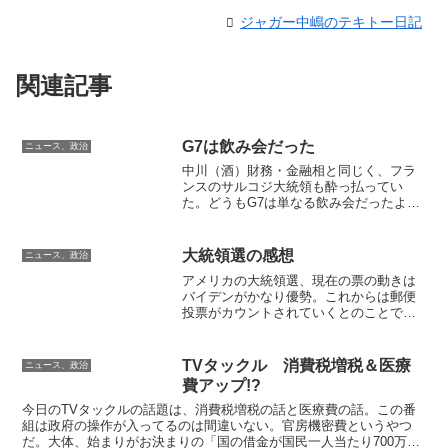
ジャガー中嶋のテキトー日記
関連記事
G7は飲み会だった
ニュース、政治
中川（酒）財務・金融相と同じく、フラ
ンスのサルコジ大統領も酔っ払ってい
た。どうもG7は単なる飲み会だったよう
だ。
大統領選の感想
ニュース、政治
アメリカの大統領選、現在の票の動きは
バイデンがかなり優勢。これからは郵便
投票がカウントされていくとのことでト
ランプは崖っぷちである。選挙当日は勝
ったと思ったが残念だ。ただ、この集
計、何だかおかしなところがある。何し
TVタックル 消費税増税＆医療
ニュース、政治
ろ一晩経ったらどかんとバイ...
費アップ!?
今日のTVタックルの話題は、消費税増税の話と医療費の話。この番
組は政府の操作が入ってるのは間違いない。官房機密費というやつ
だ。大体、始まりがお決まりの「国の借金が国民一人当たり700万