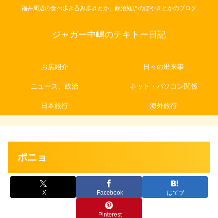
福井周辺の食べ歩き呑み歩きとか、政治経済のぼやきとかのブログ
ジャガー中嶋のテキトー日記
お店紹介
日々の出来事
ニュース、政治
ネット・パソコン関係
日本旅行
海外旅行
ポニョ
X
Facebook
はてブ
Pinterest