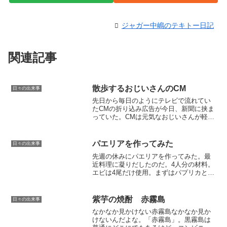
ジャガー中嶋のテキトー日記
関連記事
散歩するおじいさんのCM
日々の出来事
先日から毎日のようにテレビで流れてい
たCMの折り込み広告が今日、新聞に挟ま
っていた。CMは元気なおじいさんが軽快
な音楽とともに日本中を歩き回るイメー
ジの映像。歳をとっても健康っていい
な。ところで先日のこと、妻がニュース
パエリアを作ってみた
日々の出来事
を見ていて言ったんだよ...
先週の休みにパエリアを作ってみた。最
近料理に凝りだしたのだ。4人分の材料。
エビは4尾だけ使用。まずはパプリカとピ
ーマンを炒めておく。ユーチューブの人
は焦げ目をつけることで旨味が引き出せ
ると言ってたな。少量の塩とたっぷりの
紫芋の焼酎 赤霧島
日々の出来事
オリーブでみじん切り...
なかなか見かけない赤霧島なかなか見か
けないんだよな。「赤霧島」。黒霧島は