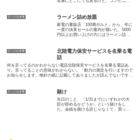
普通にどこにでもあるけど。コンビニに
勤める姪っ子からもらった。紫芋の香り
と甘みが感じられるやさしい味。呑みや
すい。おわり
ラーメン詰め放題
日々の出来事
家電の量販店「100満ボルト」から、年に
一度の決算セールの案内が届いた。5000
円以上お買い上げの方にはラーメン詰め
放題のサービスがあるようだ。おお！イ
ンスタントラーメンは結構食べるので、
ちょっと行ってみるかという気持ちにな
北陸電力保安サービスを名乗る電
日々の出来事
ったのだが、その...
話
何を言ってるのかわからない電話北陸保安サービスを名乗る電話あ
り。言ってることの意味がわからない。「動力の測定を行いますので
お知らせします。検針の紙に記載してありましたが読んでないです
か？」とのこと。どう見ても北陸じゃない電話番号が表示されて...
賭け
日々の出来事
先日のこと、「1/31までにいずれかの大
臣が辞めるかどうか」という賭けをし
た。金銭を賭ける訳じゃなくて、買った
ほうが呑み放題食べ放題。ボクは辞める
ほうに賭けたんだけど、今日のニュース
のこれ↓はどう発展するかなあ（写真と本
文は全く関係ありませ...