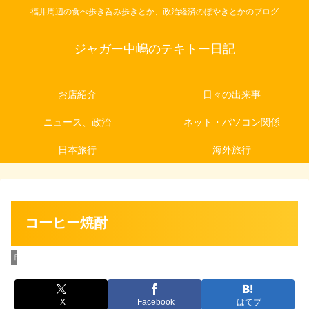
福井周辺の食べ歩き呑み歩きとか、政治経済のぼやきとかのブログ
ジャガー中嶋のテキトー日記
お店紹介
日々の出来事
ニュース、政治
ネット・パソコン関係
日本旅行
海外旅行
コーヒー焼酎
日々の出来事
X
Facebook
はてブ