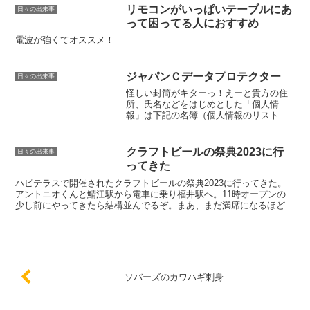
ほどよく出来た内容だ。しかし、あれが
リモコンがいっぱいテーブルにあ
日々の出来事
ジョーク番組だったと知ら...
って困ってる人におすすめ
電波が強くてオススメ！
ジャパンＣデータプロテクター
日々の出来事
怪しい封筒がキターっ！えーと貴方の住
所、氏名などをはじめとした「個人情
報」は下記の名簿（個人情報のリスト）
に掲載され、某名簿業者によって販売を
目的として保有されていることが確認さ
れています。※名簿の名称／ 「アダル
クラフトビールの祭典2023に行
日々の出来事
トＤＶＤ購入者」リスト（過...
ってきた
ハピテラスで開催されたクラフトビールの祭典2023に行ってきた。
アントニオくんと鯖江駅から電車に乗り福井駅へ。11時オープンの
少し前にやってきたら結構並んでるぞ。まあ、まだ満席になるほどは
多くなかったので無難に日陰の座れる席を確保。第一弾の...
ソバーズのカワハギ刺身