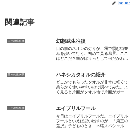
jaguar
関連記事
幻想武生往復
日々の出来事
目の前のネオンの灯りが、霧で霞む街並
みを歩いて行く。初めて見る風景。ここ
はどこだ？頭がぼうっとして何だかわか
らないがボクは家へ帰らないといけない
のだ。幾人かの人が向かう先を見ると
「武生往復」と書いてある看板がぼんや
ハネシカタオルの紹介
日々の出来事
りと見えた。「ああ・・あそ...
どこかでもらったタオルが非常に軽くて
柔らかく使いやすいので調べてみた。よ
く見ると片面がタオル地で片面がガーゼ
地となっている。ラベルには「ハネシ
カ」と書いてあって日本製みたいだ。細
番手の綿100%。細番手の糸：毛羽立ちが
エイプリルフール
日々の出来事
少なく柔らかくて、早く...
今日はエイプリルフールだ。エイプリル
フールといえば思い出すのが、「第三の
選択」子どものとき、木曜スペシャルか
何かで見たのだが、火星移住計画の衝撃
的な内容で、ず～～っと信じてた。それ