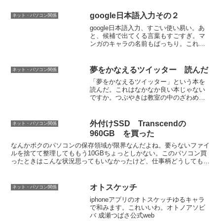
だ。）またこういうことがあるといけな
いので覚書。ラジカセからライン引っ張
google日本語入力その２
ネット・パソコン関係
ってPCに接続。STSRE...
google日本語入力、すごい使い易い。あ
と、候補で出てくる言葉もすごすぎ。マ
ンガのキャラの名前もばっちり。これが
出るのはすごいヤスって誰？
夢をかなえるツイッター 読んだ
ネット・パソコン関係
「夢をかなえるツイッター」という本を
読んだ。これはなかなか良い本じゃない
ですか。つぶやきは教室の中のざわめき
っていうのはわかりやすい。ツイッター
やってみたけど面白さがわからないって
人におすすめ。（というかボクも最近に
外付けSSD Transcendの
ネット・パソコン関係
なってようやく面白さがわ...
960GB を買った
なんかボクのパソコンの保存領域が限界なんだよね。要らないファイ
ルを捨てて整理してももう10GBちょっとしかない。このパソコン買
ったときはこんな状況思ってもいなかったけど、仕事柄どうしても膨
れ上がってしまうのだ。もうどのファイルも捨てられん・...
オトスケッチ
ネット・パソコン関係
iphoneアプリのオトスケッチゆるキャラ
で和みます。これいいわ。オトノアソビ
バ 成瀬つばさ公式web