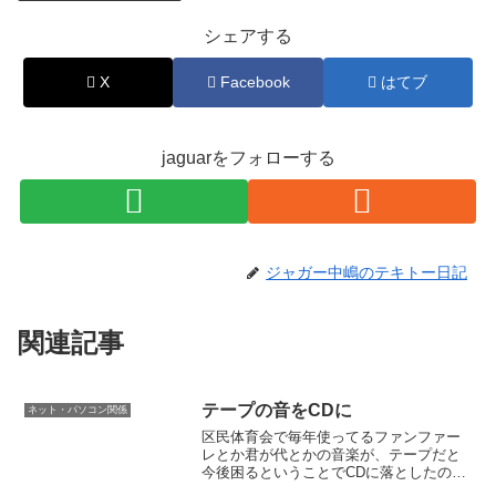
シェアする
X
Facebook
はてブ
jaguarをフォローする
ジャガー中嶋のテキトー日記
関連記事
テープの音をCDに
ネット・パソコン関係
区民体育会で毎年使ってるファンファー
レとか君が代とかの音楽が、テープだと
今後困るということでCDに落としたの
だ。（今年は区民体育会の放送係なの