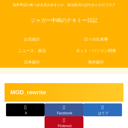
福井周辺の食べ歩き呑み歩きとか、政治経済のぼやきとかのブログ
ジャガー中嶋のテキトー日記
お店紹介
日々の出来事
ニュース、政治
ネット・パソコン関係
日本旅行
海外旅行
MOD_rewrite
X
Facebook
はてブ
Pinterest